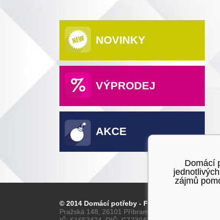
NOVINKY
VÝPRODEJ
AKCE
Domácí po
jednotlivýc
zájmů pomoc
© 2014 Domácí potřeby - Franta
Pražská 148, 26101 Příbram