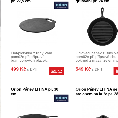
pr. 27,5 cm
grilování pr. 24 cm
Plát/plotýnka z litiny Vám
Grilovací pánev z litiny 
pomůže při přípravě
pomůže při přípravě chu
bramborových placek,
pokrmů z masa, zeleniny,
bramboráků, tortil, langošů... M
brambor. Pánev s
499 Kč
549 Kč
s DPH
s DPH
koupit
k
Orion Pánev LITINA pr. 30
Orion Pánev LITINA se
cm
stojanem na kuře pr. 2