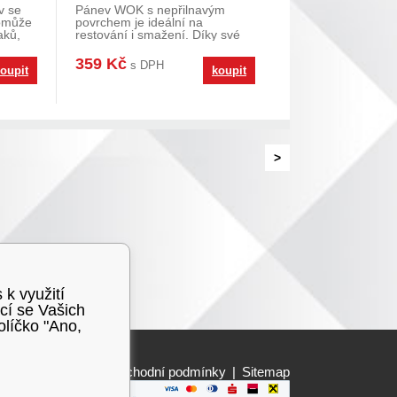
v se
Pánev WOK s nepřilnavým
omůže
povrchem je ideální na
aků,
restování i smažení. Díky své
velikosti se skvěle hod
359 Kč
s DPH
oupit
koupit
>
 k využití
cí se Vašich
olíčko "Ano,
Obchodní podmínky
|
Sitemap