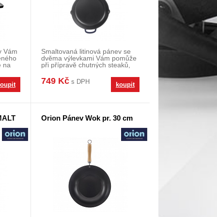
ny Vám
Smaltovaná litinová pánev se
eného
dvěma výlevkami Vám pomůže
é na
při přípravě chutných steaků,
restované zele
749 Kč
s DPH
oupit
koupit
MALT
Orion Pánev Wok pr. 30 cm