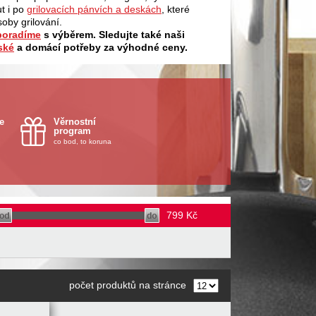
t i po
grilovacích pánvích a deskách
, které
soby grilování.
 poradíme
s výběrem. Sledujte také naši
ské
a domácí potřeby za výhodné ceny.
e
Věrnostní
program
co bod, to koruna
799
Kč
počet produktů na stránce