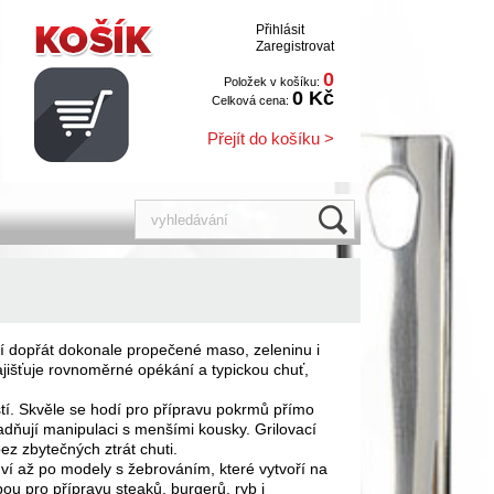
Přihlásit
Zaregistrovat
0
Položek v košíku:
0 Kč
Celková cena:
Přejít do košíku >
tějí dopřát dokonale propečené maso, zeleninu i
ž zajišťuje rovnoměrné opékání a typickou chuť,
ostí. Skvěle se hodí pro přípravu pokrmů přímo
adňují manipulaci s menšími kousky. Grilovací
bez zbytečných ztrát chuti.
nví až po modely s žebrováním, které vytvoří na
bou pro přípravu steaků, burgerů, ryb i