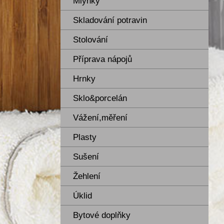
Mlýnky
Skladování potravin
Stolování
Příprava nápojů
Hrnky
Sklo&porcelán
Vážení,měření
Plasty
Sušení
Žehlení
Úklid
Bytové doplňky