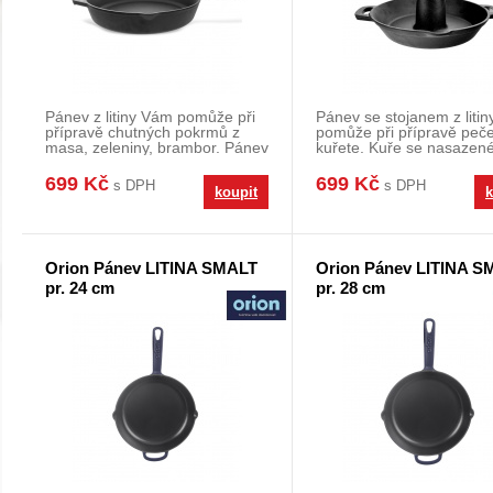
Pánev z litiny Vám pomůže při
Pánev se stojanem z liti
přípravě chutných pokrmů z
pomůže při přípravě peč
masa, zeleniny, brambor. Pánev
kuřete. Kuře se nasazen
s hotovým po
stojanu gril
699 Kč
699 Kč
s DPH
s DPH
koupit
k
Orion Pánev LITINA SMALT
Orion Pánev LITINA S
pr. 24 cm
pr. 28 cm