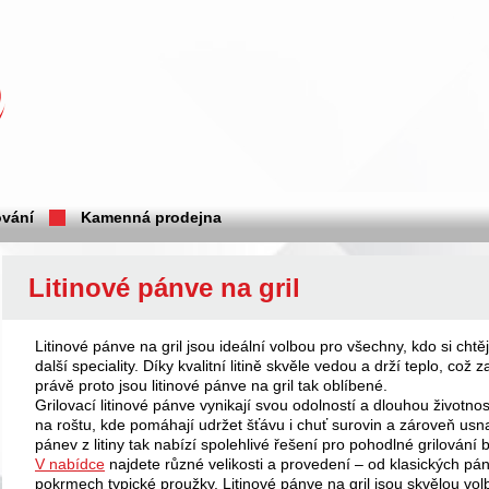
vání
Kamenná prodejna
Litinové pánve na gril
Litinové pánve na gril jsou ideální volbou pro všechny, kdo si ch
další speciality. Díky kvalitní litině skvěle vedou a drží teplo, co
právě proto jsou litinové pánve na gril tak oblíbené.
Grilovací litinové pánve vynikají svou odolností a dlouhou životn
na roštu, kde pomáhají udržet šťávu i chuť surovin a zároveň usn
pánev z litiny tak nabízí spolehlivé řešení pro pohodlné grilování 
V nabídce
najdete různé velikosti a provedení – od klasických pá
pokrmech typické proužky. Litinové pánve na gril jsou skvělou vol