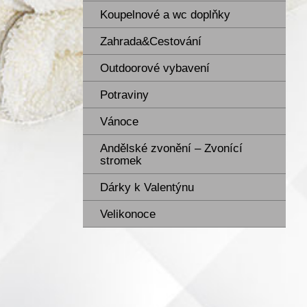
Koupelnové a wc doplňky
Zahrada&Cestování
Outdoorové vybavení
Potraviny
Vánoce
Andělské zvonění – Zvonící
stromek
Dárky k Valentýnu
Velikonoce