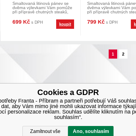
Smaltovaná litinová pánev se
Smaltovaná litinová páne
dvěma výlevkami Vám pomůže
dvěma výlevkami Vám p
při přípravě chutných steaků,
při přípravě chutných ste
restované zele
restované zele
699 Kč
799 Kč
s DPH
s DPH
koupit
k
1
2
Cookies a GDPR
třeby Franta - Příbram a partneři potřebují Váš souhlas
h dat, aby Vám mimo jiné mohli ukazovat informace týkají
í personalizace reklam. Souhlas udělíte kliknutím na p
souhlasím".
Zamítnout vše
Ano, souhlasím