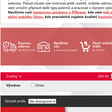
zeleniny. Pokud chcete své možnosti ještě rozšířit, můžete sáhnou
vám umožní připravit další typy pokrmů a pracovat s různými způ
Navštivte naši
kamennou prodejnu v Příbrami,
kde vám
rádi
akční nabídku Orion
, kde pravidelně najdete kvalitní
kuchyň
Doprava
Navštivte
Zboží můžet
zdarma
nás
vrátit
od 2501.00 Kč
v kamenné prodejně
do 30 dnů
Značky
299
Kč
Výrobce
Orion
Seřadit podle