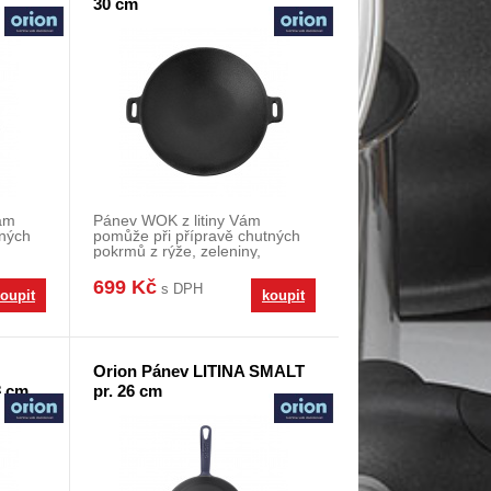
30 cm
Vám
Pánev WOK z litiny Vám
tných
pomůže při přípravě chutných
pokrmů z rýže, zeleniny,
brambor i masa. Pánev s
699 Kč
s DPH
oupit
koupit
Orion Pánev LITINA SMALT
8 cm
pr. 26 cm