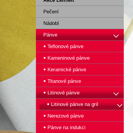
Akce Leifheit
Pečení
Nádobí
Pánve
Teflonové pánve
Kameninové pánve
Keramické pánve
Titanové pánve
Litinové pánve
Litinové pánve na gril
Nerezové pánve
Pánve na indukci