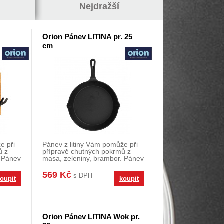
Nejdražší
Orion Pánev LITINA pr. 25
cm
e při
Pánev z litiny Vám pomůže při
ů z
přípravě chutných pokrmů z
. Pánev
masa, zeleniny, brambor. Pánev
s hotovým po
569 Kč
s DPH
oupit
koupit
Orion Pánev LITINA Wok pr.