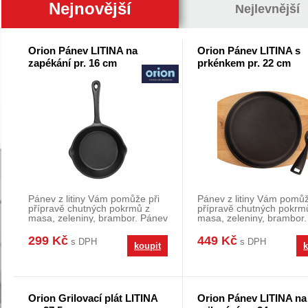
Nejnovější
Nejlevnější
Orion Pánev LITINA na
Orion Pánev LITINA s
zapékání pr. 16 cm
prkénkem pr. 22 cm
Pánev z litiny Vám pomůže při
Pánev z litiny Vám pomůž
přípravě chutných pokrmů z
přípravě chutných pokrm
masa, zeleniny, brambor. Pánev
masa, zeleniny, brambor
s hotovým po
s hotovým po
299 Kč
449 Kč
s DPH
s DPH
koupit
k
Orion Grilovací plát LITINA
Orion Pánev LITINA na