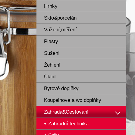
Hrnky
Sklo&porcelán
Vážení,měření
Plasty
Sušení
Žehlení
Úklid
Bytové doplňky
Koupelnové a wc doplňky
Zahrada&Cestování
Zahradní technika