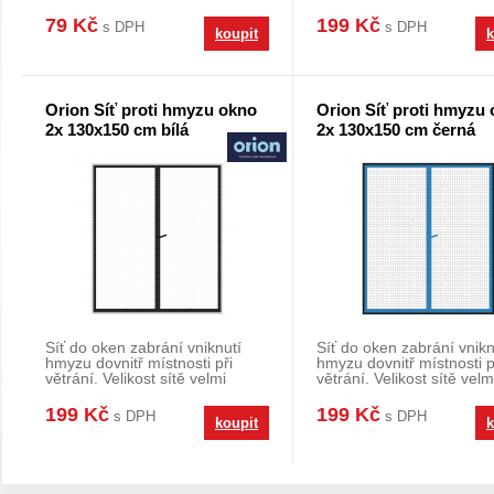
cm.
ve vašem d
79 Kč
199 Kč
s DPH
s DPH
koupit
k
Orion Síť proti hmyzu okno
Orion Síť proti hmyzu
2x 130x150 cm bílá
2x 130x150 cm černá
Síť do oken zabrání vniknutí
Síť do oken zabrání vnikn
hmyzu dovnitř místnosti při
hmyzu dovnitř místnosti p
větrání. Velikost sítě velmi
větrání. Velikost sítě velm
snadno přizpůs
snadno přizpůs
199 Kč
199 Kč
s DPH
s DPH
koupit
k