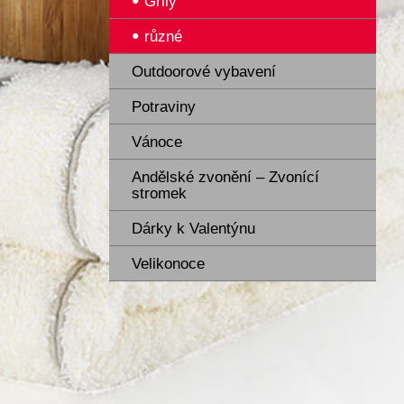
Grily
různé
Outdoorové vybavení
Potraviny
Vánoce
Andělské zvonění – Zvonící
stromek
Dárky k Valentýnu
Velikonoce