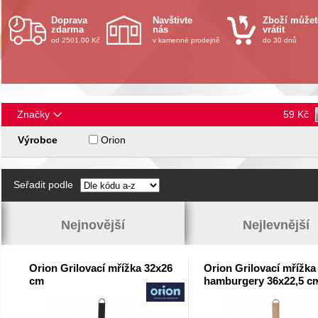
Doprava
Navštivte
Zboží můžet
zdarma
nás
vrátit
od 2501.00 Kč
v kamenné prodejně
do 30 dnů
Značky
59
Kč
Výrobce
Orion
Seřadit podle
Nejnovější
Nejlevnější
Orion Grilovací mřížka 32x26
Orion Grilovací mřížka
cm
hamburgery 36x22,5 c