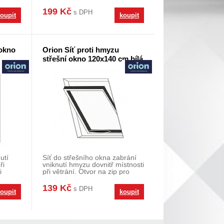
ve vašem d
199 Kč
s DPH
oupit
koupit
 okno
Orion Síť proti hmyzu
střešní okno 120x140 cm bílá
utí
Síť do střešního okna zabrání
ři
vniknutí hmyzu dovnitř místnosti
i
při větrání. Otvor na zip pro
otvírán
139 Kč
s DPH
oupit
koupit