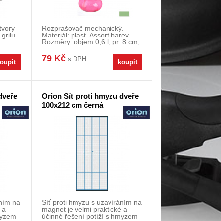
otvory
Rozprašovač mechanický.
 grilu
Materiál: plast. Assort barev.
Rozměry: objem 0,6 l, pr. 8 cm,
v. 23 cm.
79 Kč
s DPH
oupit
koupit
dveře
Orion Síť proti hmyzu dveře
100x212 cm černá
áním na
Síť proti hmyzu s uzavíráním na
 a
magnet je velmi praktické a
myzem
účinné řešení potíží s hmyzem