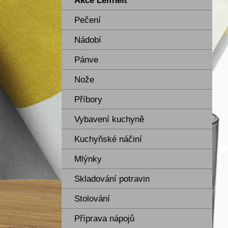
Akce Leifheit
Pečení
Nádobí
Pánve
Nože
Příbory
Vybavení kuchyně
Kuchyňské náčiní
Mlýnky
Skladování potravin
Stolování
Příprava nápojů