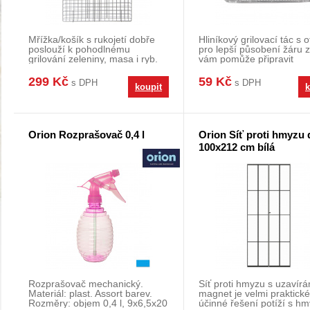
Mřížka/košík s rukojetí dobře
Hliníkový grilovací tác s 
poslouží k pohodlnému
pro lepší působení žáru z
grilování zeleniny, masa i ryb.
vám pomůže připravit
Dobroty na grilu
grilovanou neb
299 Kč
59 Kč
s DPH
s DPH
koupit
k
Orion Rozprašovač 0,4 l
Orion Síť proti hmyzu 
100x212 cm bílá
Rozprašovač mechanický.
Síť proti hmyzu s uzavír
Materiál: plast. Assort barev.
magnet je velmi praktické
Rozměry: objem 0,4 l, 9x6,5x20
účinné řešení potíží s h