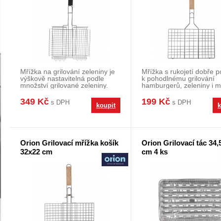
Mřížka na grilování zeleniny je
Mřížka s rukojetí dobře p
výškově nastavitelná podle
k pohodlnému grilování
množství grilované zeleniny.
hamburgerů, zeleniny i 
Dobře poslou
Dobroty na gril
349 Kč
199 Kč
s DPH
s DPH
koupit
k
Orion Grilovací mřížka košík
Orion Grilovací tác 34,
32x22 cm
cm 4 ks