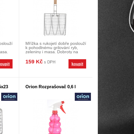
oslouží
Mřížka s rukojetí dobře poslouží
k pohodlnému grilování ryb,
masa.
zeleniny i masa. Dobroty na
grilu lépe
159 Kč
s DPH
oupit
koupit
5x23
Orion Rozprašovač 0,6 l