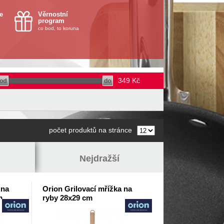
e
Věrnostní
program
co bod, to koruna
349
Kč
počet produktů na stránce
Nejdražší
 na
Orion Grilovací mřížka na
m
ryby 28x29 cm