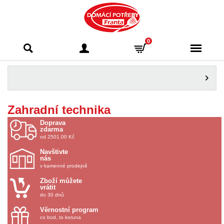
Domácí potřeby
0
Franta - Příbram
Zahradní technika
Doprava
zdarma
od 2501.00 Kč
Navštivte
nás
v kamenné prodejně
Zboží můžete
vrátit
do 30 dnů
Věrnostní program
co bod, to koruna