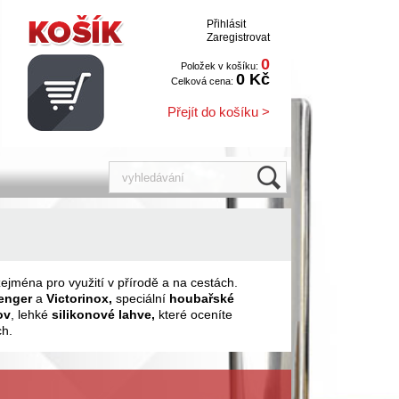
Přihlásit
Zaregistrovat
0
Položek v košíku:
0 Kč
Celková cena:
Přejít do košíku >
ejména pro využití v přírodě a na cestách.
enger
a
Victorinox,
speciální
houbařské
ov
, lehké
silikonové lahve,
které oceníte
h.