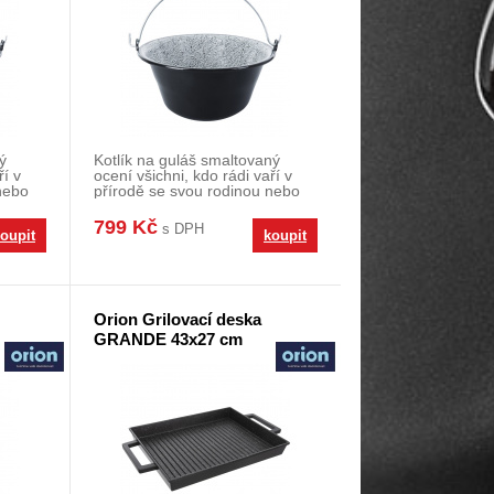
ý
Kotlík na guláš smaltovaný
ří v
ocení všichni, kdo rádi vaří v
nebo
přírodě se svou rodinou nebo
přáteli. Kotl
799 Kč
s DPH
oupit
koupit
Orion Grilovací deska
GRANDE 43x27 cm