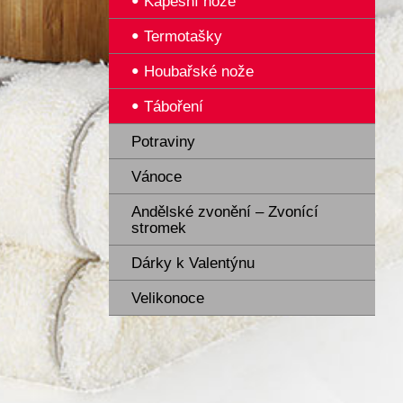
Kapesní nože
Termotašky
Houbařské nože
Táboření
Potraviny
Vánoce
Andělské zvonění – Zvonící
stromek
Dárky k Valentýnu
Velikonoce