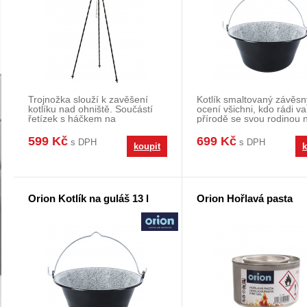
Trojnožka slouží k zavěšení
Kotlík smaltovaný závěsn
kotlíku nad ohniště. Součástí
ocení všichni, kdo rádi va
řetízek s háčkem na
přírodě se svou rodinou 
zavěšení.Délka nožky 1
přáteli. Kotlí
599 Kč
699 Kč
s DPH
s DPH
koupit
k
Orion Kotlík na guláš 13 l
Orion Hořlavá pasta