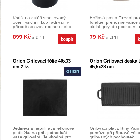
Kotlík na guláš smaltovaný
Hořlavá pasta Firegal pro
ocení všichni, kdo rádi vaří v
fondue, přenosné vařiče 
přírodě se svou rodinou nebo
stolní grily, do pochodní,
přáteli. Kotl
horských túrách a
899 Kč
79 Kč
s DPH
s DPH
koupit
k
Orion Grilovací fólie 40x33
Orion Grilovací deska 
cm 2 ks
45,5x23 cm
Jedinečná nepřilnavá teflonová
Grilovací plát z litiny Vám
podložka na gril zjednoduší
pomůže při přípravě vše
vaše grilování. Je vhodná pro
grilovaných pochoutek... 