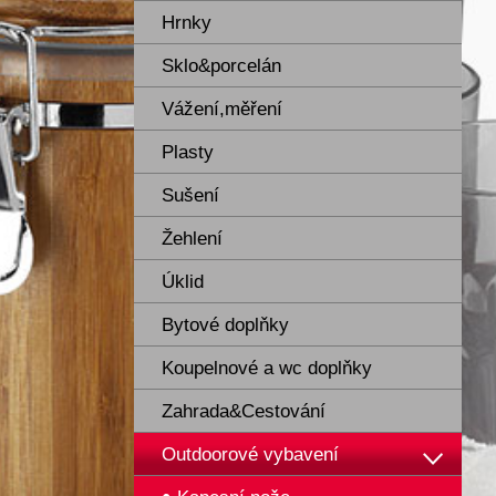
Hrnky
Sklo&porcelán
Vážení,měření
Plasty
Sušení
Žehlení
Úklid
Bytové doplňky
Koupelnové a wc doplňky
Zahrada&Cestování
Outdoorové vybavení