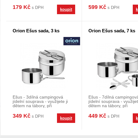
všechny typ
jedné strany hla
179 Kč
599 Kč
s DPH
s DPH
koupit
k
Orion Ešus sada, 3 ks
Orion Ešus sada, 7 ks
Ešus - 3dílná campingová
Ešus - 7dílná campingov
jídelní souprava - využijete ji
jídelní souprava - využijet
dětem na tábory, při
dětem na tábory, při
kempování, stanování,.
kempování, stanování..
349 Kč
449 Kč
s DPH
s DPH
koupit
k