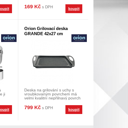
všechny typ
169 Kč
s DPH
oupit
koupit
Orion Grilovací deska
GRANDE 42x27 cm
á
Deska na grilování s uchy s
e ji
vroubkovaným povrchem má
velmi kvalitní nepřilnavý povrch
PFLUON GRANIT,
799 Kč
s DPH
oupit
koupit