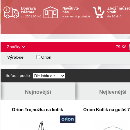
Doprava
Navštivte
Zboží můžet
zdarma
nás
vrátit
od 2501.00 Kč
v kamenné prodejně
do 30 dnů
Značky
79
Kč
Výrobce
Orion
Seřadit podle
Nejnovější
Nejlevnější
Orion Trojnožka na kotlík
Orion Kotlík na guláš 7,