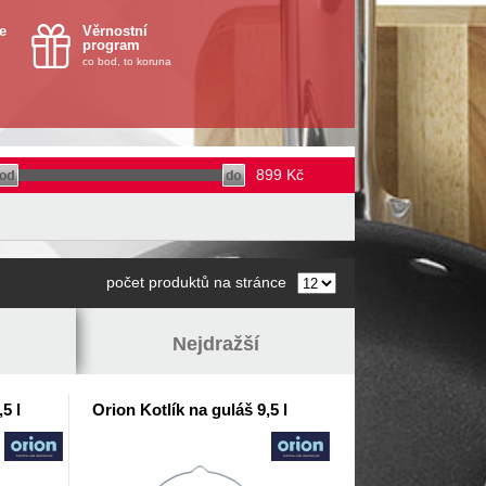
e
Věrnostní
program
co bod, to koruna
899
Kč
počet produktů na stránce
Nejdražší
5 l
Orion Kotlík na guláš 9,5 l