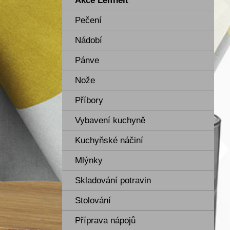
Akce Leifheit
Pečení
Nádobí
Pánve
Nože
Příbory
Vybavení kuchyně
Kuchyňské náčiní
Mlýnky
Skladování potravin
Stolování
Příprava nápojů