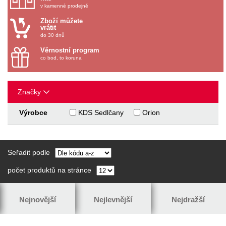
v kamenné prodejně
Zboží můžete
vrátit
do 30 dnů
Věrnostní program
co bod, to koruna
Značky
Výrobce
KDS Sedlčany
Orion
Seřadit podle
počet produktů na stránce
Nejnovější
Nejlevnější
Nejdražší