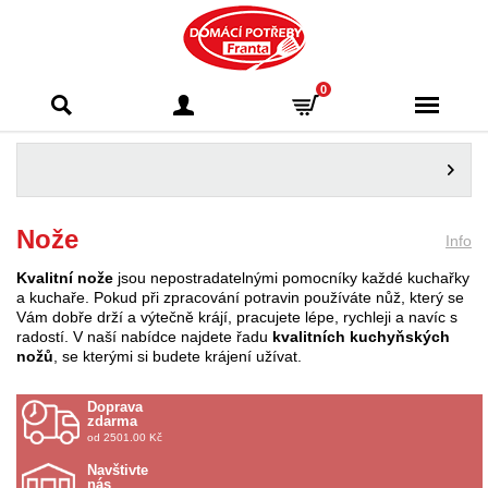
Domácí potřeby
0
Franta - Příbram
Nože
Info
Kvalitní nože
jsou nepostradatelnými pomocníky každé kuchařky
a kuchaře. Pokud při zpracování potravin používáte nůž, který se
Vám dobře drží a výtečně krájí, pracujete lépe, rychleji a navíc s
radostí. V naší nabídce najdete řadu
kvalitních kuchyňských
nožů
, se kterými si budete krájení užívat.
Doprava
zdarma
od 2501.00 Kč
Navštivte
nás