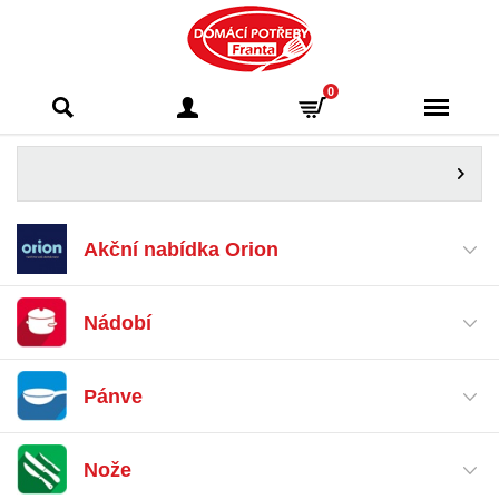
Domácí potřeby
0
Franta - Příbram
Akční nabídka Orion
Nádobí
Pánve
Nože