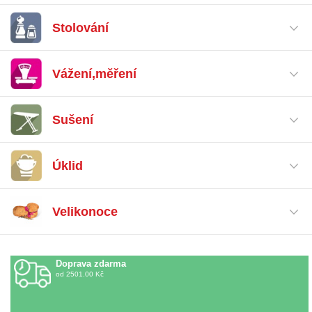
Stolování
Vážení,měření
Sušení
Úklid
Velikonoce
Doprava
zdarma
od 2501.00 Kč