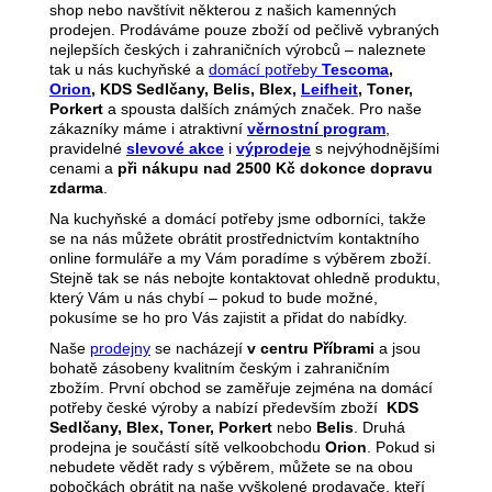
shop nebo navštívit některou z našich kamenných
prodejen. Prodáváme pouze zboží od pečlivě vybraných
nejlepších českých i zahraničních výrobců – naleznete
tak u nás kuchyňské a
domácí potřeby
Tescoma
,
Orion
, KDS Sedlčany, Belis, Blex,
Leifheit
, Toner,
Porkert
a spousta dalších známých značek. Pro naše
zákazníky máme i atraktivní
věrnostní program
,
pravidelné
slevové akce
i
výprodeje
s nejvýhodnějšími
cenami a
při nákupu nad 2500 Kč dokonce dopravu
zdarma
.
Na kuchyňské a domácí potřeby jsme odborníci, takže
se na nás můžete obrátit prostřednictvím kontaktního
online formuláře a my Vám poradíme s výběrem zboží.
Stejně tak se nás nebojte kontaktovat ohledně produktu,
který Vám u nás chybí – pokud to bude možné,
pokusíme se ho pro Vás zajistit a přidat do nabídky.
Naše
prodejny
se nacházejí
v centru Příbrami
a jsou
bohatě zásobeny kvalitním českým i zahraničním
zbožím. První obchod se zaměřuje zejména na domácí
potřeby české výroby a nabízí především zboží
KDS
Sedlčany, Blex, Toner, Porkert
nebo
Belis
. Druhá
prodejna je součástí sítě velkoobchodu
Orion
. Pokud si
nebudete vědět rady s výběrem, můžete se na obou
pobočkách obrátit na naše vyškolené prodavače, kteří