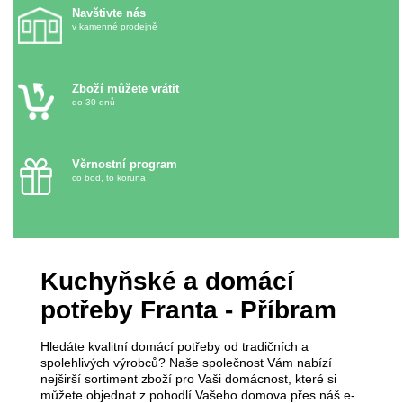
Navštivte
nás
v kamenné prodejně
Zboží můžete
vrátit
do 30 dnů
Věrnostní program
co bod, to koruna
Kuchyňské a domácí
potřeby Franta - Příbram
Hledáte kvalitní domácí potřeby od tradičních a
spolehlivých výrobců? Naše společnost Vám nabízí
nejširší sortiment zboží pro Vaši domácnost, které si
můžete objednat z pohodlí Vašeho domova přes náš e-