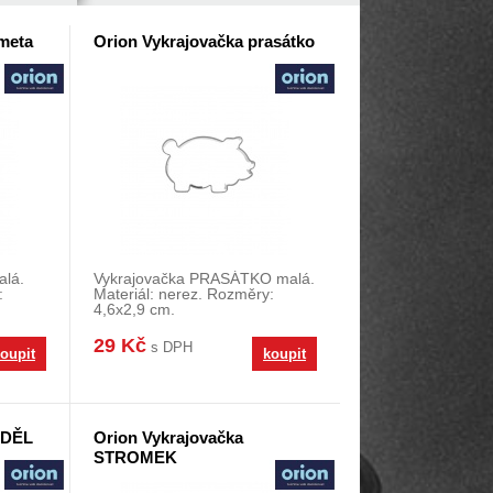
meta
Orion Vykrajovačka prasátko
alá.
Vykrajovačka PRASÁTKO malá.
:
Materiál: nerez. Rozměry:
4,6x2,9 cm.
29 Kč
s DPH
oupit
koupit
NDĚL
Orion Vykrajovačka
STROMEK