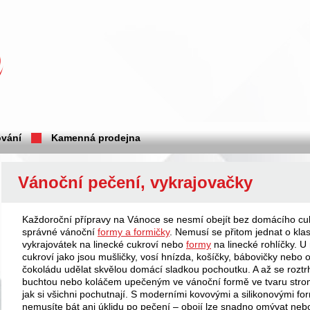
vání
Kamenná prodejna
Vánoční pečení, vykrajovačky
Každoroční přípravy na Vánoce se nesmí obejít bez domácího cuk
správné vánoční
formy a formičky
. Nemusí se přitom jednat o kla
vykrajovátek na linecké cukroví nebo
formy
na linecké rohlíčky. U
cukroví jako jsou mušličky, vosí hnízda, košíčky, bábovičky nebo
čokoládu udělat skvělou domácí sladkou pochoutku. A až se roztr
buchtou nebo koláčem upečeným ve vánoční formě ve tvaru strom
jak si všichni pochutnají. S moderními kovovými a silikonovými f
nemusíte bát ani úklidu po pečení – obojí lze snadno omývat nebo