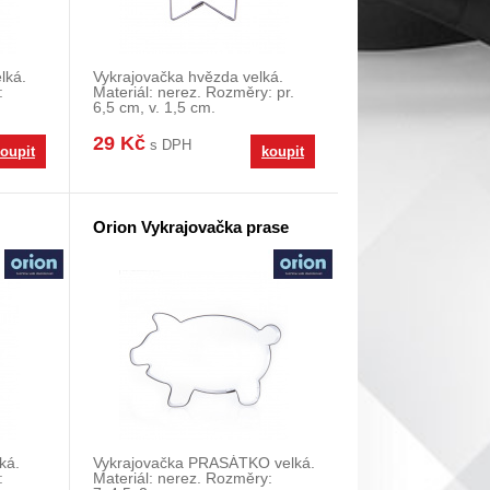
lká.
Vykrajovačka hvězda velká.
:
Materiál: nerez. Rozměry: pr.
6,5 cm, v. 1,5 cm.
29 Kč
s DPH
oupit
koupit
Orion Vykrajovačka prase
ká.
Vykrajovačka PRASÁTKO velká.
:
Materiál: nerez. Rozměry: