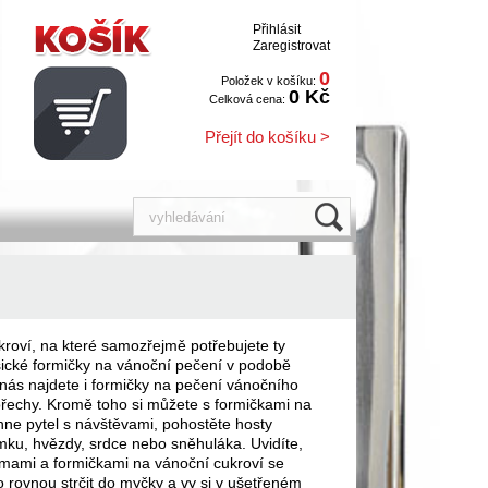
Přihlásit
Zaregistrovat
0
Položek v košíku:
0 Kč
Celková cena:
Přejít do košíku >
roví, na které samozřejmě potřebujete ty
sické formičky na vánoční pečení v podobě
 nás najdete i formičky na pečení vánočního
 ořechy. Kromě toho si můžete s formičkami na
hne pytel s návštěvami, pohostěte hosty
ku, hvězdy, srdce nebo sněhuláka. Uvidíte,
ormami a formičkami na vánoční cukroví se
 rovnou strčit do myčky a vy si v ušetřeném