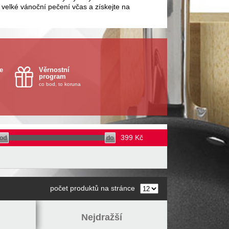
 velké vánoční pečení včas a získejte na
e
Věrnostní
program
co bod, to koruna
399
Kč
počet produktů na stránce
Nejdražší