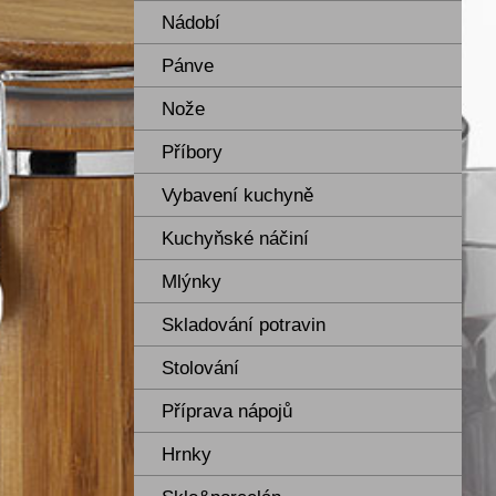
Nádobí
Pánve
Nože
Příbory
Vybavení kuchyně
Kuchyňské náčiní
Mlýnky
Skladování potravin
Stolování
Příprava nápojů
Hrnky