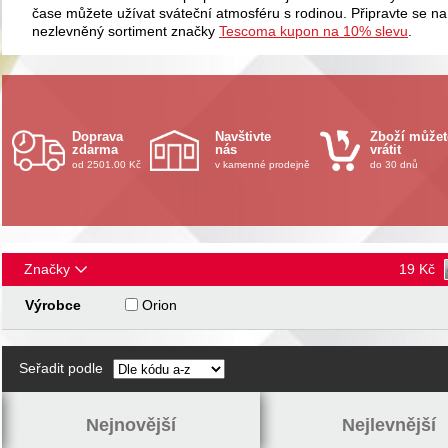
čase můžete užívat sváteční atmosféru s rodinou. Připravte se na
nezlevněný sortiment značky
Tescoma kupon na 10% slevu
.
Doprava
Navštivte
Zboží můžet
zdarma
nás
vrátit
od 2501.00 Kč
v kamenné prodejně
do 30 dnů
Značky
19
Kč
Výrobce
Orion
Seřadit podle
Nejnovější
Nejlevnější