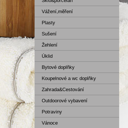
Sklo&porcelán
Vážení,měření
Plasty
Sušení
Žehlení
Úklid
Bytové doplňky
Koupelnové a wc doplňky
Zahrada&Cestování
Outdoorové vybavení
Potraviny
Vánoce