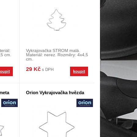
eriál:
Vykrajovačka STROM malá.
,5 cm.
Materiál: nerez. Rozměry: 4x4,5
cm.
29 Kč
s DPH
oupit
koupit
meta
Orion Vykrajovačka hvězda