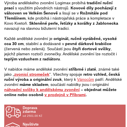
Výroba andělského zvonění Logimax probíhá
tradiční ruční
prací
s využitím původních nástrojů.
Kovové díly pocházejí z
válcoven ve Velkém Šenově
a lisují se v
Rožmitále pod
Třemšínem
, kde probíhá i nástrojařská práce a kompletace v
Kovo Kvetoň.
Skleněné perle, řetízky a korálky z Jablonecka
navazují na slavnou bižuterní tradici.
Každé andělské zvonění je
originál, ručně vyráběné, vysoké
cca 30 cm
, stabilní a dodávané v
pevné dárkové krabičce
(červená nebo zelená). Součástí jsou
čtyři dortové svíčky
,
jejichž plamen roztočí zvonečky. Andělské zvonění lze roztočit i
teplým vzduchem z radiátoru
.
V nabídce máme andělské zvonění
stříbrné i zlaté
, známé také
jako „
zvonicí stromeček
“. Všechny spojuje
retro vzhled, česká
ruční výroba a originální zvuk
, který k
Vánocům
patří. Andělské
zvonění
máme
skladem
, součástí nabídky jsou i originální
náhradní svíčky k andělskému zvonění
– objednat můžete
online nebo osobně
v prodejně v Příbrami
.
Doprava
zdarma
od 2501.00 Kč
Navštivte