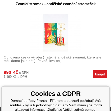
Zvonící stromek - andělské zvonění stromeček
Obnovená česká výroba (= stejné andělské zvonění, které jste
měli doma jako děti). Pevné, kvalitní,
990 Kč
s DPH
koupit
1 199 Kč s DPH
Cookies a GDPR
Domácí potřeby Franta - Příbram a partneři potřebují Váš
souhlas k využití jednotlivých dat, aby Vám mimo jiné mohli
ukazovat informace týkající se Vašich zájmů pomocí