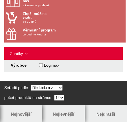
nás
v kamenné prodejně
Zboží můžete
vrátit
do 30 dnů
Věrnostní program
co bod, to koruna
Značky
Výrobce
Logimax
Seřadit podle
počet produktů na stránce
Nejnovější
Nejlevnější
Nejdražší