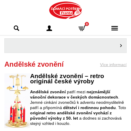
Domácí potřeby
0
Franta - Příbram
Andělské zvonění
Více informací
Andělské zvonění – retro
originál české výroby
Andělské zvonění
patří mezi
nejznámější
vánoční dekorace v českých domácnostech
.
Jemné cinkání zvonečků k adventu neodmyslitelně
patří a připomíná
dětství i rodinnou pohodu
. Toto
original retro andělské zvonění vychází z
původní výroby z 50. let
a dodnes si zachovává
stejný vzhled i kouzlo.