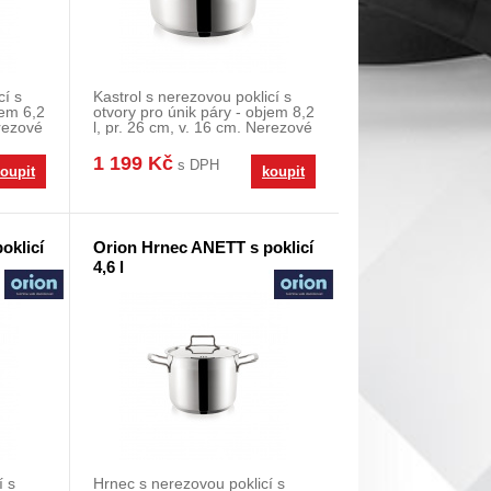
cí s
Kastrol s nerezovou poklicí s
jem 6,2
otvory pro únik páry - objem 8,2
erezové
l, pr. 26 cm, v. 16 cm. Nerezové
kast
1 199 Kč
s DPH
oupit
koupit
oklicí
Orion Hrnec ANETT s poklicí
4,6 l
í s
Hrnec s nerezovou poklicí s