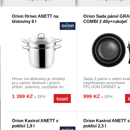
Orion Hrnec ANETT na
Orion Sada pánví GR
těstoviny 6 l
COMBI 2 díly+rukojeť
Hrnec na těstoviny je vhodný
Sada 2 pánví s velmi kval
pro vaření těstovin i jiných
nepřilnavým povrchem
příloh, zeleniny, využijete ho
PFLUON GRANIT a
také pro va
odnímatelná rukojeť. Můž
ni
1 399 Kč
999 Kč
s DPH
s DPH
koupit
k
Orion Kastrol ANETT s
Orion Kastrol ANETT s
poklicí 1,9 l
poklicí 2,3 l