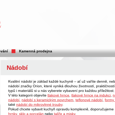
vání
Kamenná prodejna
Nádobí
Kvalitní nádobí je základ každé kuchyně – ať už vaříte denně, ne
nádobí značky Orion, které vyniká dlouhou životností, praktičnost
typů i materiálů si u nás vyberete vybavení pro každou příležitost.
V této kategorii objevíte
tlakové hrnce
,
tlakové hrnce na indukci
,
n
nádobí
,
nádobí s keramickým povrchem
,
teflonové nádobí
,
formy
také
nádobí do mikrovlnné trouby
.
Pokud chcete vybavit kuchyň opravdu komplexně, doporučujeme n
hrnky
,
sklo a porcelán
nebo
talíře a misky
.