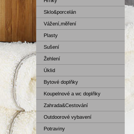
Hrnky
Sklo&porcelán
Vážení,měření
Plasty
Sušení
Žehlení
Úklid
Bytové doplňky
Koupelnové a wc doplňky
Zahrada&Cestování
Outdoorové vybavení
Potraviny