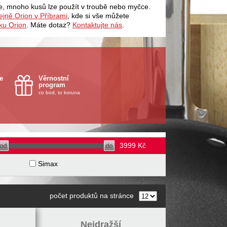
e, mnoho kusů lze použít v troubě nebo myčce.
jně Orion v Příbrami
, kde si vše můžete
ku Orion
. Máte dotaz?
Kontaktujte nás
.
e
Věrnostní
program
co bod, to koruna
3999
Kč
Simax
počet produktů na stránce
Nejdražší