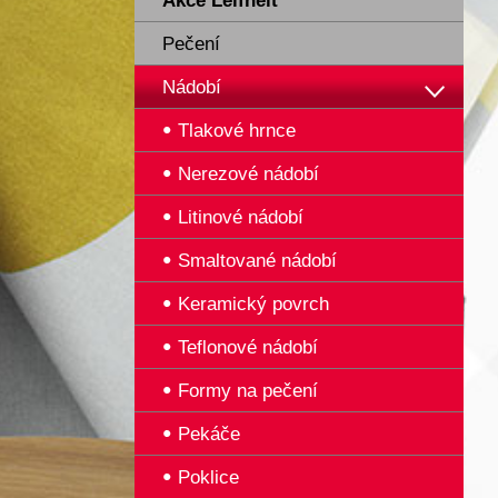
Akce Leifheit
Pečení
Nádobí
Tlakové hrnce
Nerezové nádobí
Litinové nádobí
Smaltované nádobí
Keramický povrch
Teflonové nádobí
Formy na pečení
Pekáče
Poklice