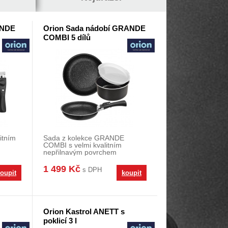
ANDE
Orion Sada nádobí GRANDE
COMBI 5 dílů
itním
Sada z kolekce GRANDE
COMBI s velmi kvalitním
nepřilnavým povrchem
ete v
PFLUON GRANIT se skvěle
uplatní v
1 499 Kč
s DPH
oupit
koupit
Orion Kastrol ANETT s
poklicí 3 l