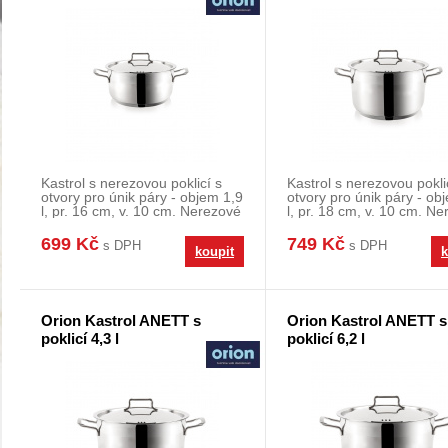
Kastrol s nerezovou poklicí s
Kastrol s nerezovou pokli
otvory pro únik páry - objem 1,9
otvory pro únik páry - ob
l, pr. 16 cm, v. 10 cm. Nerezové
l, pr. 18 cm, v. 10 cm. N
kast
kast
699 Kč
749 Kč
s DPH
s DPH
koupit
k
Orion Kastrol ANETT s
Orion Kastrol ANETT s
poklicí 4,3 l
poklicí 6,2 l