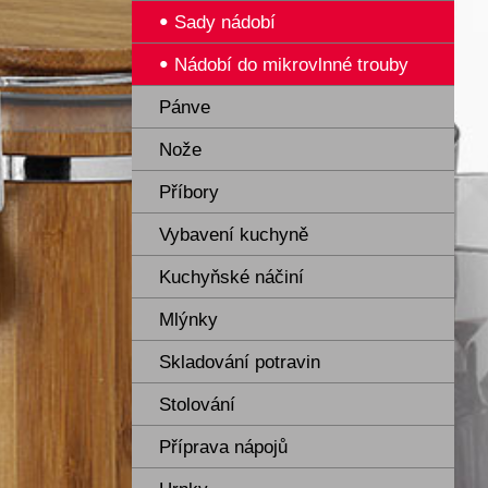
Sady nádobí
Nádobí do mikrovlnné trouby
Pánve
Nože
Příbory
Vybavení kuchyně
Kuchyňské náčiní
Mlýnky
Skladování potravin
Stolování
Příprava nápojů