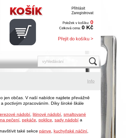
Přihlásit
Zaregistrovat
0
Položek v košíku:
0 Kč
Celková cena:
Přejít do košíku >
Info
bo jen občas. V naší nabídce najdete převážně
í a poctivým zpracováním. Díky široké škále
erezové nádobí
,
litinové nádobí
,
smaltované
 na pečení
,
pekáče
,
poklice
,
sady nádobí
a
avštívit také sekce
pánve
,
kuchyňské náčiní
,