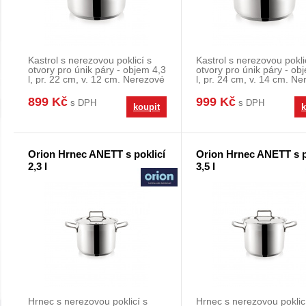
Kastrol s nerezovou poklicí s
Kastrol s nerezovou pokli
otvory pro únik páry - objem 4,3
otvory pro únik páry - ob
l, pr. 22 cm, v. 12 cm. Nerezové
l, pr. 24 cm, v. 14 cm. N
kast
kast
899 Kč
999 Kč
s DPH
s DPH
koupit
k
Orion Hrnec ANETT s poklicí
Orion Hrnec ANETT s p
2,3 l
3,5 l
Hrnec s nerezovou poklicí s
Hrnec s nerezovou poklic