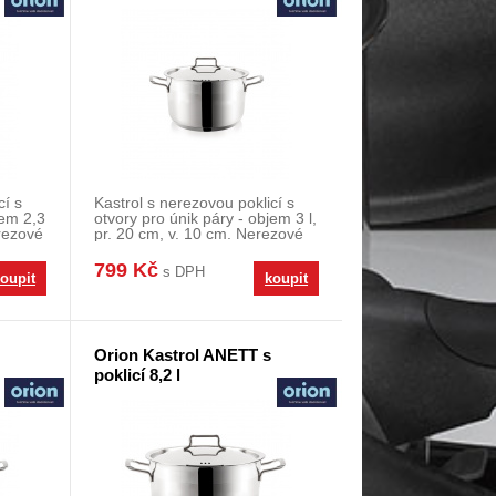
cí s
Kastrol s nerezovou poklicí s
jem 2,3
otvory pro únik páry - objem 3 l,
erezové
pr. 20 cm, v. 10 cm. Nerezové
kastro
799 Kč
s DPH
oupit
koupit
Orion Kastrol ANETT s
poklicí 8,2 l