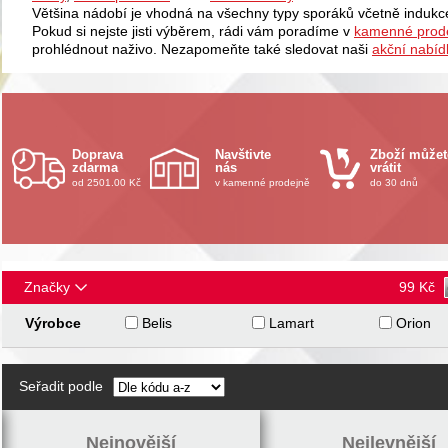
Většina nádobí je vhodná na všechny typy sporáků včetně indukc
Pokud si nejste jisti výběrem, rádi vám poradíme v
kamenné prode
prohlédnout naživo. Nezapomeňte také sledovat naši
akční nabíd
Doprava
Navštivte
Zboží můžet
zdarma
nás
vrátit
od 2501.00 Kč
v kamenné prodejně
do 30 dnů
Značky
99
Kč
Výrobce
Belis
Lamart
Orion
Seřadit podle
Nejnovější
Nejlevnější