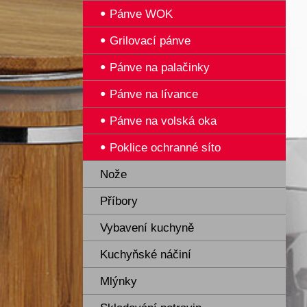
Pánve WOK
Grilovací pánve
Pánve na palačinky
Pánve na lívance
Pánve na volská oka
Poklice ochranné síto
Nože
Příbory
Vybavení kuchyně
Kuchyňské náčiní
Mlýnky