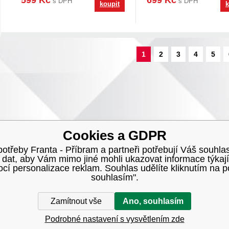
599 Kč
699 Kč
s DPH
s DPH
koupit
k
1
2
3
4
5
Cookies a GDPR
třeby Franta - Příbram a partneři potřebují Váš souhlas
h dat, aby Vám mimo jiné mohli ukazovat informace týkají
í personalizace reklam. Souhlas udělíte kliknutím na p
souhlasím".
Zamítnout vše
Ano, souhlasím
Podrobné nastavení s vysvětlením zde