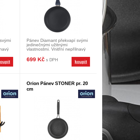
svými
Pánev Diamant překvapí svými
jedinečnými užitnými
lnavý
vlastnostmi. Vnitřní nepřilnavý
povrch diamantovéh
699 Kč
s DPH
oupit
koupit
Orion Pánev STONER pr. 20
cm