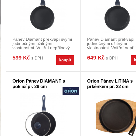
Pánev Diamant překvapí svými
Pánev Diamant překvapí 
jedinečnými užitnými
jedinečnými užitnými
vlastnostmi. Vnitřní nepřilnavý
vlastnostmi. Vnitřní nepři
povrch diamantovéh
povrch diamantovéh
599 Kč
649 Kč
s DPH
s DPH
koupit
k
Orion Pánev DIAMANT s
Orion Pánev LITINA s
poklicí pr. 28 cm
prkénkem pr. 22 cm