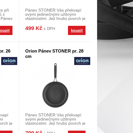
e při
Pánev STONER Vás překvapí
ů z
svými jedinečnými užitnými
. Pánev
vlastnostmi. Její hrubý povrch je
ideální pro p
499 Kč
s DPH
oupit
koupit
r. 26
Orion Pánev STONER pr. 28
cm
vapí
Pánev STONER Vás překvapí
mi
svými jedinečnými užitnými
vrch je
vlastnostmi. Její hrubý povrch je
ideální pro p