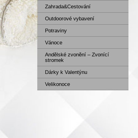
Zahrada&Cestování
Outdoorové vybavení
Potraviny
Vánoce
Andělské zvonění – Zvonící
stromek
Dárky k Valentýnu
Velikonoce