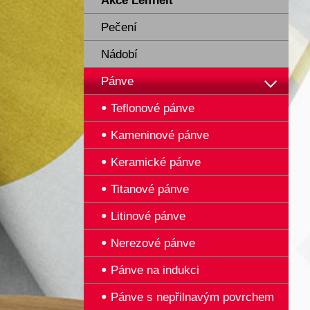
Akce Leifheit
Pečení
Nádobí
Pánve
Teflonové pánve
Kameninové pánve
Keramické pánve
Titanové pánve
Litinové pánve
Nerezové pánve
Pánve na indukci
Pánve s nepřilnavým povrchem