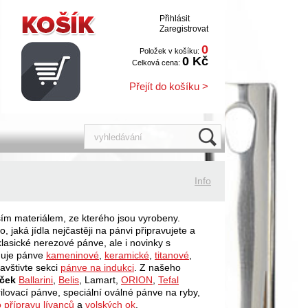
Přihlásit
Zaregistrovat
0
Položek v košíku:
0 Kč
Celková cena:
Přejít do košíku >
Info
ším materiálem, ze kterého jsou vyrobeny.
, jaká jídla nejčastěji na pánvi připravujete a
lasické nerezové pánve, ale i novinky s
nuje pánve
kameninové
,
keramické
,
titanové
,
navštivte sekci
pánve na indukci
. Z našeho
aček
Ballarini
,
Belis
, Lamart,
ORION
,
Tefal
rilovací pánve, speciální oválné pánve na ryby,
 přípravu lívanců
a
volských ok
.