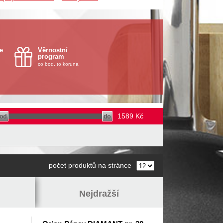
e
Věrnostní
program
co bod, to koruna
1589
Kč
počet produktů na stránce
Nejdražší