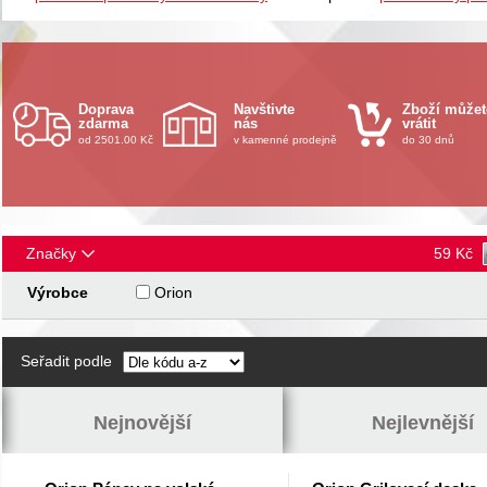
Doprava
Navštivte
Zboží můžet
zdarma
nás
vrátit
od 2501.00 Kč
v kamenné prodejně
do 30 dnů
Značky
59
Kč
Výrobce
Orion
Seřadit podle
Nejnovější
Nejlevnější