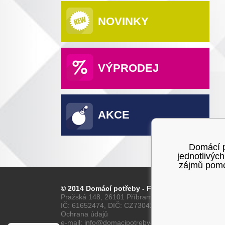
NOVINKY
VÝPRODEJ
AKCE
Domácí po
jednotlivýc
zájmů pomoc
© 2014 Domácí potřeby - Franta
Pražská 148, 26101 Příbram
IČ: 61652474, DIČ: CZ7304160028
Ochrana údajů
e-mail: info@domacipotreby-franta.cz