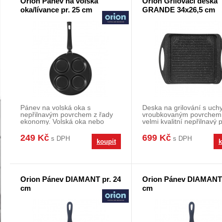
Orion Pánev na volská
Orion Grilovací deska
oka/lívance pr. 25 cm
GRANDE 34x26,5 cm
Pánev na volská oka s
Deska na grilování s uch
nepřilnavým povrchem z řady
vroubkovaným povrchem
ekonomy. Volská oka nebo
velmi kvalitní nepřilnavý 
lívanečky připravíte klas
PFLUON GRANIT,
249 Kč
699 Kč
s DPH
s DPH
koupit
k
Orion Pánev DIAMANT pr. 24
Orion Pánev DIAMANT 
cm
cm