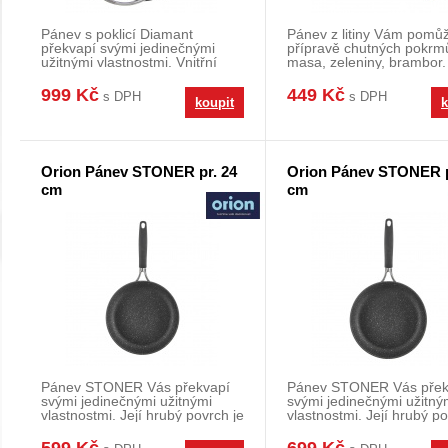
Pánev s poklicí Diamant
Pánev z litiny Vám pomůž
překvapí svými jedinečnými
přípravě chutných pokrm
užitnými vlastnostmi. Vnitřní
masa, zeleniny, brambor
nepřilnavý povrch d
s hotovým po
999 Kč
449 Kč
s DPH
s DPH
koupit
k
Orion Pánev STONER pr. 24
Orion Pánev STONER p
cm
cm
Pánev STONER Vás překvapí
Pánev STONER Vás přek
svými jedinečnými užitnými
svými jedinečnými užitný
vlastnostmi. Její hrubý povrch je
vlastnostmi. Její hrubý po
ideální pro p
ideální pro p