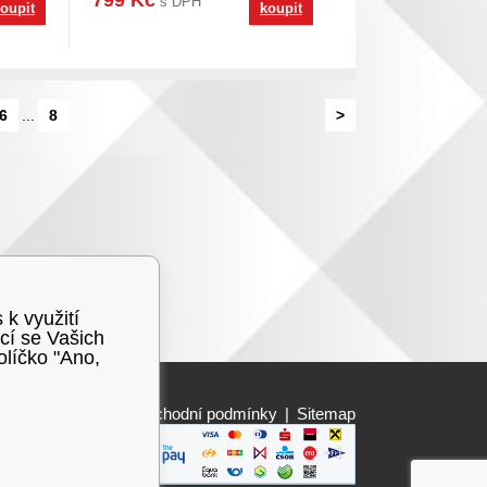
799 Kč
s DPH
oupit
koupit
6
...
8
>
 k využití
cí se Vašich
olíčko "Ano,
Obchodní podmínky
|
Sitemap