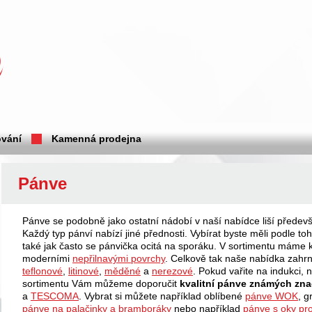
vání
Kamenná prodejna
Pánve
Pánve se podobně jako ostatní nádobí v naší nabídce liší předev
Každý typ pánví nabízí jiné přednosti. Vybírat byste měli podle toho
také jak často se pánvička ocitá na sporáku. V sortimentu máme k
moderními
nepřilnavými povrchy
. Celkově tak naše nabídka zahr
teflonové
,
litinové
,
měděné
a
nerezové
. Pokud vařite na indukci, 
sortimentu Vám můžeme doporučit
kvalitní pánve známých zn
a
TESCOMA
. Vybrat si můžete například oblíbené
pánve WOK
, g
pánve na palačinky a bramboráky
nebo například
pánve s oky pro