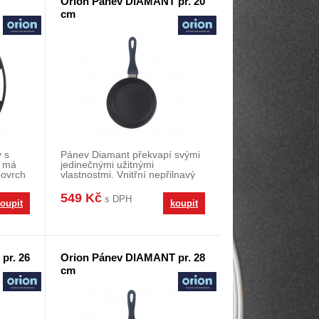
Orion Pánev DIAMANT pr. 20
cm
y s
Pánev Diamant překvapí svými
 má
jedinečnými užitnými
povrch
vlastnostmi. Vnitřní nepřilnavý
povrch diamantovéh
549 Kč
s DPH
oupit
koupit
pr. 26
Orion Pánev DIAMANT pr. 28
cm