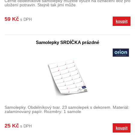
Černé obdélníkové samolepky můžete využít na označení dóz pro
uložení potravin. Stejně tak jimi může
59 Kč
s DPH
koupit
Samolepky SRDÍČKA prázdné
Samolepky. Obdélníkový tvar. 23 samolepek s dekorem. Materiál:
zalaminovaný papír. Rozměry: 1 samole
25 Kč
s DPH
koupit