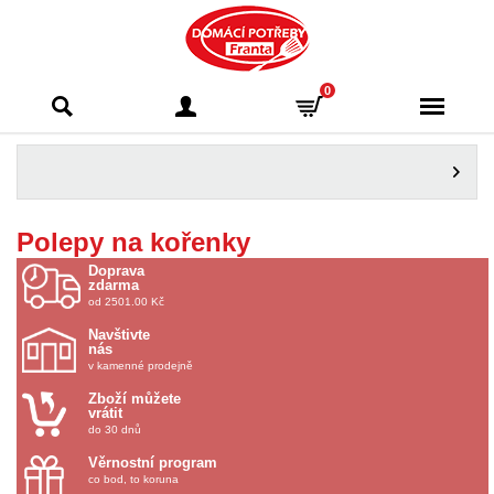
Domácí potřeby
0
Franta - Příbram
Polepy na kořenky
Doprava
zdarma
od 2501.00 Kč
Navštivte
nás
v kamenné prodejně
Zboží můžete
vrátit
do 30 dnů
Věrnostní program
co bod, to koruna