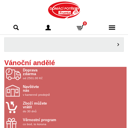
Domácí potřeby
0
Franta - Příbram
Vánoční andělé
Doprava
zdarma
od 2501.00 Kč
Navštivte
nás
v kamenné prodejně
Zboží můžete
vrátit
do 30 dnů
Věrnostní program
co bod, to koruna