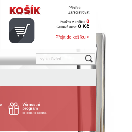
Přihlásit
Zaregistrovat
0
Položek v košíku:
0 Kč
Celková cena:
Přejít do košíku >
e
Věrnostní
program
co bod, to koruna