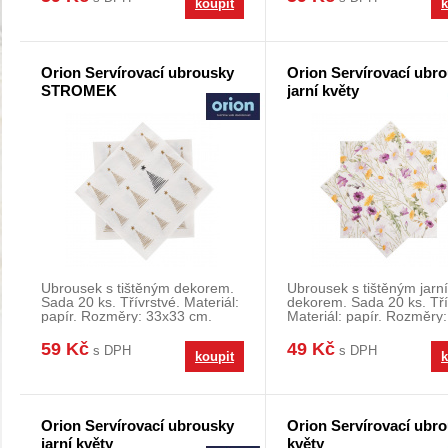
koupit
k
Orion Servírovací ubrousky
Orion Servírovací ubr
STROMEK
jarní květy
Ubrousek s tištěným dekorem.
Ubrousek s tištěným jarn
Sada 20 ks. Třívrstvé. Materiál:
dekorem. Sada 20 ks. Tří
papír. Rozměry: 33x33 cm.
Materiál: papír. Rozměry
cm.
59 Kč
49 Kč
s DPH
s DPH
koupit
k
Orion Servírovací ubrousky
Orion Servírovací ubr
jarní květy
květy