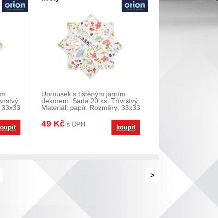
ím
Ubrousek s tištěným jarním
vrstvý.
dekorem. Sada 20 ks. Třívrstvý.
: 33x33
Materiál: papír. Rozměry: 33x33
cm.
49 Kč
s DPH
oupit
koupit
>