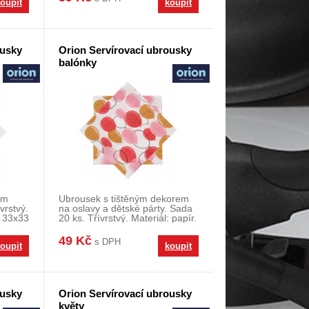
oupit
koupit
ousky
Orion Servírovací ubrousky
balónky
ím
Ubrousek s tištěným dekorem
vrstvý.
na oslavy a dětské párty. Sada
: 33x33
20 ks. Třívrstvý. Materiál: papír.
Rozměr
49 Kč
s DPH
oupit
koupit
ousky
Orion Servírovací ubrousky
květy