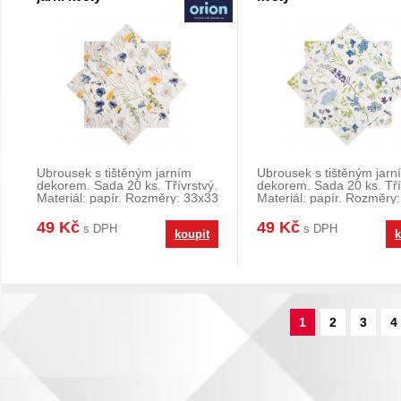
Ubrousek s tištěným jarním
Ubrousek s tištěným jarn
dekorem. Sada 20 ks. Třívrstvý.
dekorem. Sada 20 ks. Tří
Materiál: papír. Rozměry: 33x33
Materiál: papír. Rozměry
cm.
cm.
49 Kč
49 Kč
s DPH
s DPH
koupit
k
1
2
3
4