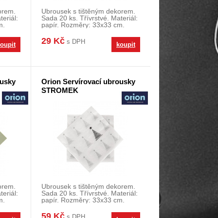
orem.
Ubrousek s tištěným dekorem.
eriál:
Sada 20 ks. Třívrstvé. Materiál:
m.
papír. Rozměry: 33x33 cm.
29 Kč
s DPH
oupit
koupit
ousky
Orion Servírovací ubrousky
STROMEK
orem.
Ubrousek s tištěným dekorem.
eriál:
Sada 20 ks. Třívrstvé. Materiál:
m.
papír. Rozměry: 33x33 cm.
59 Kč
s DPH