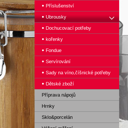
Příslušenství
Ubrousky
Dochucovací potřeby
kořenky
Fondue
Servírování
Sady na víno,číšnické potřeby
Dětské zboží
Příprava nápojů
Hrnky
Sklo&porcelán