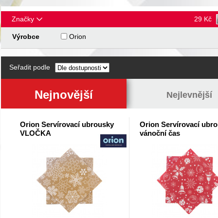
Značky
29
Kč
Výrobce
Orion
Seřadit podle
Nejnovější
Nejlevnější
Orion Servírovací ubrousky
Orion Servírovací ubr
VLOČKA
vánoční čas