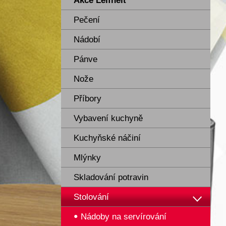
Akce Leifheit
Pečení
Nádobí
Pánve
Nože
Příbory
Vybavení kuchyně
Kuchyňské náčiní
Mlýnky
Skladování potravin
Stolování
Nádoby na servírování