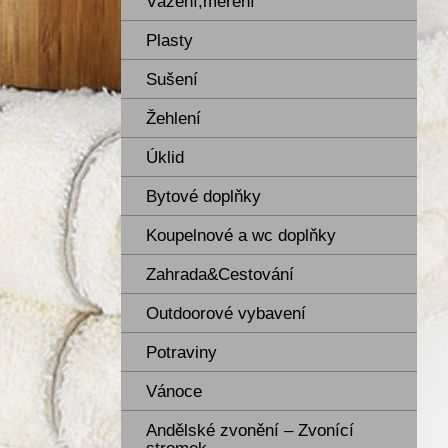
Vážení,měření
Plasty
Sušení
Žehlení
Úklid
Bytové doplňky
Koupelnové a wc doplňky
Zahrada&Cestování
Outdoorové vybavení
Potraviny
Vánoce
Andělské zvonění – Zvonící