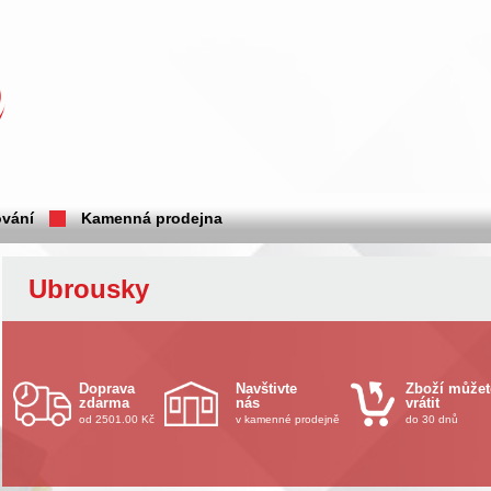
vání
Kamenná prodejna
Ubrousky
Doprava
Navštivte
Zboží můžet
zdarma
nás
vrátit
od 2501.00 Kč
v kamenné prodejně
do 30 dnů