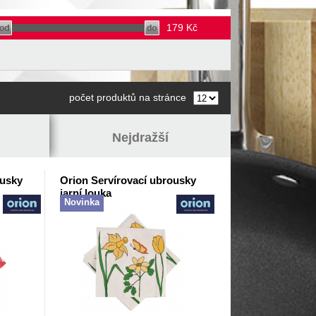
179
Kč
počet produktů na stránce
Nejdražší
ousky
Orion Servírovací ubrousky
jarní louka
Novinka