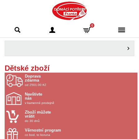
Domácí potřeby
0
Franta - Příbram
Dětské zboží
Doprava
zdarma
od 2501.00 Kč
Navštivte
nás
v kamenné prodejně
Zboží můžete
vrátit
do 30 dnů
Věrnostní program
co bod, to koruna