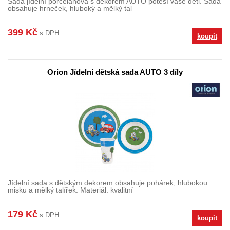
Sada jídelní porcelánová s dekorem AUTO potěší vaše děti. Sada
obsahuje hrneček, hluboký a mělký tal
399 Kč
s DPH
koupit
Orion Jídelní dětská sada AUTO 3 díly
Jídelní sada s dětským dekorem obsahuje pohárek, hlubokou
misku a mělký talířek. Materiál: kvalitní
179 Kč
s DPH
koupit