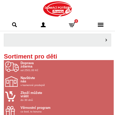
Domácí potřeby
0
Franta - Příbram
Sortiment pro děti
Doprava
zdarma
od 2501.00 Kč
Navštivte
nás
v kamenné prodejně
Zboží můžete
vrátit
do 30 dnů
Věrnostní program
co bod, to koruna