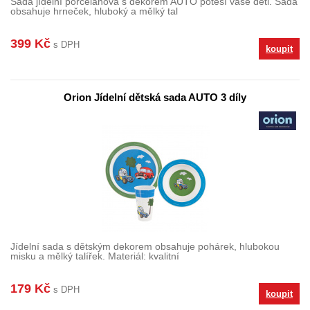
Sada jídelní porcelánová s dekorem AUTO potěší vaše děti. Sada
obsahuje hrneček, hluboký a mělký tal
399 Kč
s DPH
koupit
Orion Jídelní dětská sada AUTO 3 díly
Jídelní sada s dětským dekorem obsahuje pohárek, hlubokou
misku a mělký talířek. Materiál: kvalitní
179 Kč
s DPH
koupit