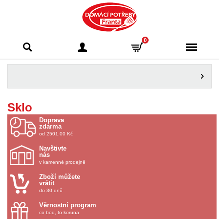
Domácí potřeby
0
Franta - Příbram
Sklo
Doprava
zdarma
od 2501.00 Kč
Navštivte
nás
v kamenné prodejně
Zboží můžete
vrátit
do 30 dnů
Věrnostní program
co bod, to koruna