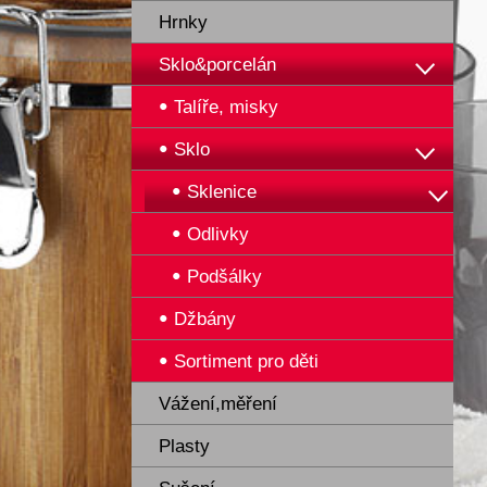
Hrnky
Sklo&porcelán
Talíře, misky
Sklo
Sklenice
Odlivky
Podšálky
Džbány
Sortiment pro děti
Vážení,měření
Plasty