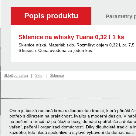
Popis produktu
Parametry 
Sklenice na whisky Tuana 0,32 l 1 ks
Sklenice nízká. Materiál: sklo. Rozměry: objem 0,32 l, pr. 7,
6 kusech. Cena uvedena za jeden kus.
|
|
Sklo&porcelán
Sklo
Sklenice
Orion je česká rodinná firma s dlouholetou tradicí, která přináší
potřeb s důrazem na praktičnost, kvalitu a moderní design. V na
na pečení a hrnců až po úložné boxy, domácí spotřebiče a dekor
vaření, pečení i organizaci domácnosti. Díky dlouholeté tradici a 
každého, kdo hledá spolehlivé a stylové vybavení do domácnosti.