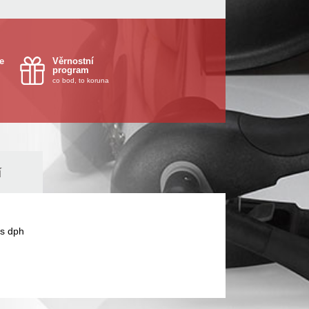
e
Věrnostní
program
co bod, to koruna
í
s dph