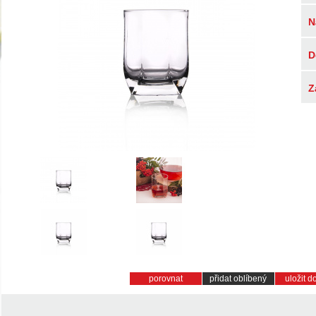
N
D
Z
porovnat
přidat oblíbený
uložit 