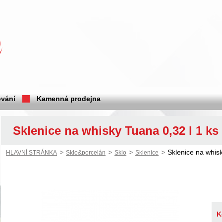
vání
Kamenná prodejna
Sklenice na whisky Tuana 0,32 l 1 ks
>
>
>
>
Sklenice na whisk
HLAVNÍ STRÁNKA
Sklo&porcelán
Sklo
Sklenice
K