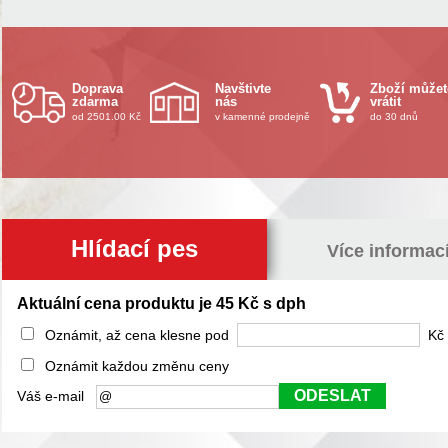
Doprava
Navštivte
Zboží můžet
zdarma
nás
vrátit
od 2501.00 Kč
v kamenné prodejně
do 30 dnů
Hlídací pes
Více informac
Aktuální cena produktu je 45 Kč s dph
Oznámit, až cena klesne pod
Kč 
Oznámit každou změnu ceny
ODESLAT
Váš e-mail