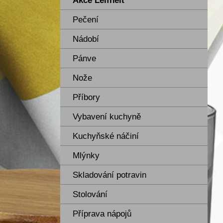
Akce Leifheit
Pečení
Nádobí
Pánve
Nože
Příbory
Vybavení kuchyně
Kuchyňské náčiní
Mlýnky
Skladování potravin
Stolování
Příprava nápojů