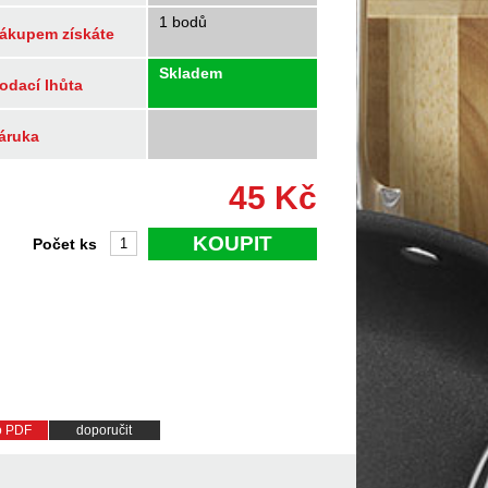
1 bodů
ákupem získáte
Skladem
odací lhůta
áruka
45
Kč
KOUPIT
Počet ks
do PDF
doporučit