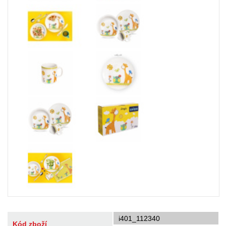
i401_112340
Kód zboží