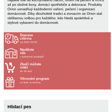
až po úložné boxy, domácí spotřebiče a dekorace. Produkty
Orion usnadňují každodenní vaření, pečení i organizaci
domácnosti. Díky dlouholeté tradici a inovacím se Orion stal
oblíbenou volbou pro každého, kdo hledá spolehlivé a
stylové vybavení do domácnosti.
Doprava
zdarma
od 2501.00 Kč
Navštivte
nás
v kamenné prodejně
Zboží můžete
vrátit
do 30 dnů
Věrnostní program
co bod, to koruna
Hlidací pes