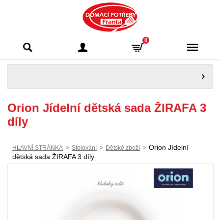
Domácí potřeby
0
Franta - Příbram
Orion Jídelní dětská sada ŽIRAFA 3
díly
>
>
>
Orion Jídelní
HLAVNÍ STRÁNKA
Stolování
Dětské zboží
dětská sada ŽIRAFA 3 díly