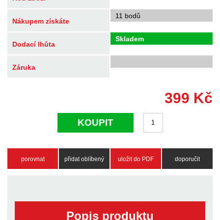
11 bodů
Nákupem získáte
Skladem
Dodací lhůta
Záruka
399
Kč
KOUPIT
porovnat
přidat oblíbený
uložit do PDF
doporučit
Popis produktu