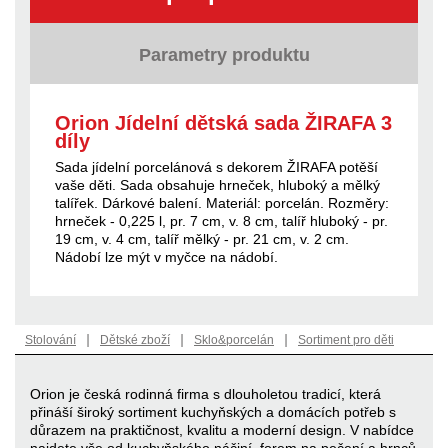
Parametry produktu
Orion Jídelní dětská sada ŽIRAFA 3
díly
Sada jídelní porcelánová s dekorem ŽIRAFA potěší
vaše děti. Sada obsahuje hrneček, hluboký a mělký
talířek. Dárkové balení. Materiál: porcelán. Rozměry:
hrneček - 0,225 l, pr. 7 cm, v. 8 cm, talíř hluboký - pr.
19 cm, v. 4 cm, talíř mělký - pr. 21 cm, v. 2 cm.
Nádobí lze mýt v myčce na nádobí.
|
|
|
Stolování
Dětské zboží
Sklo&porcelán
Sortiment pro děti
Orion je česká rodinná firma s dlouholetou tradicí, která
přináší široký sortiment kuchyňských a domácích potřeb s
důrazem na praktičnost, kvalitu a moderní design. V nabídce
najdete vše od kuchyňského náčiní, forem na pečení a hrnců