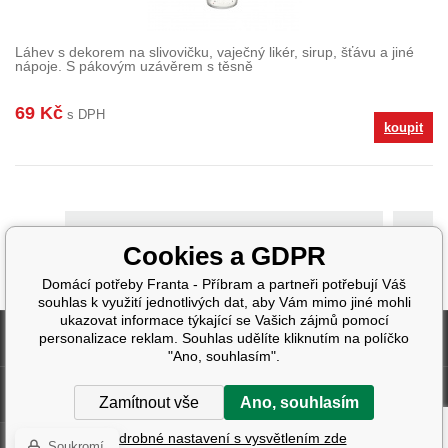
Láhev s dekorem na slivovičku, vaječný likér, sirup, šťávu a jiné
nápoje. S pákovým uzávěrem s těsně
69 Kč
s DPH
koupit
>
Cookies a GDPR
Domácí potřeby Franta - Příbram a partneři potřebují Váš
souhlas k využití jednotlivých dat, aby Vám mimo jiné mohli
ukazovat informace týkající se Vašich zájmů pomocí
Fakturační údaje
personalizace reklam. Souhlas udělíte kliknutím na políčko
"Ano, souhlasím".
Další informace
Zamítnout vše
Ano, souhlasím
Podrobné nastavení s vysvětlením zde
Soukromí
Tvorba a pronájem eshopů
BINARGON.cz
| Design:
Smartim.cz