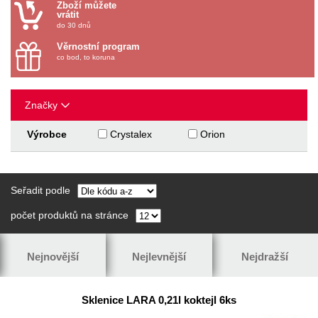
Zboží můžete
vrátit
do 30 dnů
Věrnostní program
co bod, to koruna
Značky
Výrobce
Crystalex
Orion
Seřadit podle
počet produktů na stránce
Nejnovější
Nejlevnější
Nejdražší
Sklenice LARA 0,21l koktejl 6ks