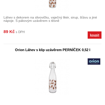
Láhev s dekorem na slivovičku, vaječný likér, sirup, šťávu a jiné
nápoje. S pákovým uzávěrem s těsně
89 Kč
s DPH
koupit
Orion Láhev s klip uzávěrem PERNÍČEK 0,52 l