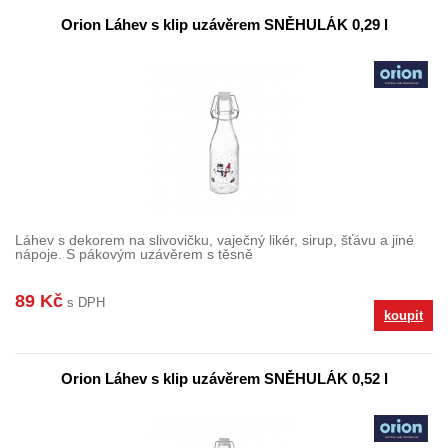
Orion Láhev s klip uzávěrem SNĚHULÁK 0,29 l
Láhev s dekorem na slivovičku, vaječný likér, sirup, šťávu a jiné
nápoje. S pákovým uzávěrem s těsně
89 Kč
s DPH
koupit
Orion Láhev s klip uzávěrem SNĚHULÁK 0,52 l