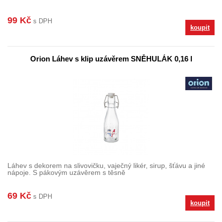
99 Kč
s DPH
koupit
Orion Láhev s klip uzávěrem SNĚHULÁK 0,16 l
Láhev s dekorem na slivovičku, vaječný likér, sirup, šťávu a jiné
nápoje. S pákovým uzávěrem s těsně
69 Kč
s DPH
koupit