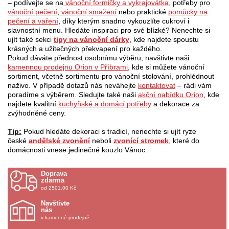
– podívejte se na
vánoční formičky a vykrajovátka
, potřeby pro
vánoční pečení
,
vánoční smažení
nebo praktické
pomůcky na
pečení a vaření
, díky kterým snadno vykouzlíte cukroví i
slavnostní menu. Hledáte inspiraci pro své blízké? Nenechte si
ujít také sekci
tipy na vánoční dárky
, kde najdete spoustu
krásných a užitečných překvapení pro každého.
Pokud dáváte přednost osobnímu výběru, navštivte naši
kamennou prodejnu Orion v Příbrami
, kde si můžete vánoční
sortiment, včetně sortimentu pro vánoční stolování, prohlédnout
naživo. V případě dotazů nás neváhejte
kontaktovat
– rádi vám
poradíme s výběrem. Sledujte také naši
akční nabídku Orion
, kde
najdete kvalitní
kuchyňské a domácí potřeby
a dekorace za
zvýhodněné ceny.
Tip:
Pokud hledáte dekoraci s tradicí, nenechte si ujít ryze
české
andělské zvonění
neboli
zvonící stromek
, které do
domácnosti vnese jedinečné kouzlo Vánoc.
Doprava
zdarma
od 2501.00 Kč
Navštivte
nás
v kamenné prodejně