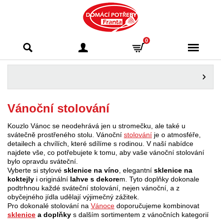
Domácí potřeby
0
Franta - Příbram
Vánoční stolování
Kouzlo Vánoc se neodehrává jen u stromečku, ale také u
svátečně prostřeného stolu. Vánoční
stolování
je o atmosféře,
detailech a chvílích, které sdílíme s rodinou. V naší nabídce
najdete vše, co potřebujete k tomu, aby vaše vánoční stolování
bylo opravdu sváteční.
Vyberte si stylové
sklenice na víno
, elegantní
sklenice na
koktejly
i originální
lahve s dekore
m. Tyto doplňky dokonale
podtrhnou každé sváteční stolování, nejen vánoční, a z
obyčejného jídla udělají výjimečný zážitek.
Pro dokonalé stolování na
Vánoce
doporučujeme kombinovat
sklenice
a doplňky
s dalším sortimentem z vánočních kategorií