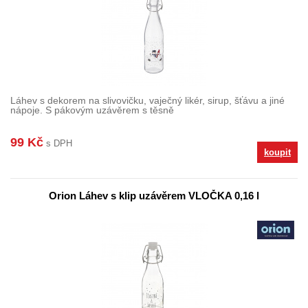
Láhev s dekorem na slivovičku, vaječný likér, sirup, šťávu a jiné
nápoje. S pákovým uzávěrem s těsně
99 Kč
s DPH
koupit
Orion Láhev s klip uzávěrem VLOČKA 0,16 l