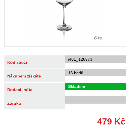
i401_126973
Kód zboží
16 bodů
Nákupem získáte
Skladem
Dodací lhůta
Záruka
479
Kč