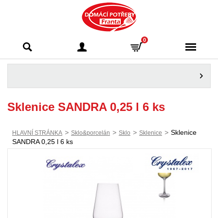
Domácí potřeby
0
Franta - Příbram
Sklenice SANDRA 0,25 l 6 ks
>
>
>
>
Sklenice
HLAVNÍ STRÁNKA
Sklo&porcelán
Sklo
Sklenice
SANDRA 0,25 l 6 ks