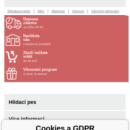
|
|
|
|
Sklo&porcelán
Sklo
Sklenice
Vánoce
Vánoční stolování
Doprava
zdarma
od 2501.00 Kč
Navštivte
nás
v kamenné prodejně
Zboží můžete
vrátit
do 30 dnů
Věrnostní program
co bod, to koruna
Hlidací pes
Více informací
Cookies a GDPR