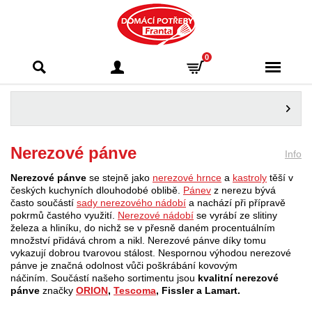
Domácí potřeby
0
Franta - Příbram
Nerezové pánve
Info
Nerezové pánve
se stejně jako
nerezové hrnce
a
kastroly
těší v
českých kuchyních dlouhodobé oblibě.
Pánev
z nerezu bývá
často součástí
sady nerezového nádobí
a nachází při přípravě
pokrmů častého využití.
Nerezové nádobí
se vyrábí ze slitiny
železa a hliníku, do nichž se v přesně daném procentuálním
množství přidává chrom a nikl. Nerezové pánve díky tomu
vykazují dobrou tvarovou stálost. Nespornou výhodou nerezové
pánve je značná odolnost vůči poškrábání kovovým
náčiním. Součástí našeho sortimentu jsou
kvalitní nerezové
pánve
značky
ORION
,
Tescoma
, Fissler a Lamart.