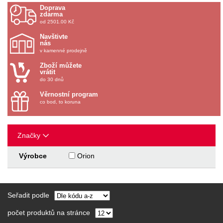
Doprava
zdarma
od 2501.00 Kč
Navštivte
nás
v kamenné prodejně
Zboží můžete
vrátit
do 30 dnů
Věrnostní program
co bod, to koruna
Značky
Výrobce
Orion
Seřadit podle
počet produktů na stránce