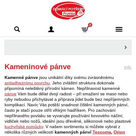
Domácí potřeby
0
Franta - Příbram
Kameninové pánve
Info
Kamenné pánve
jsou unikátní díky svému zvrásněnému
antiadheznímu povrchu
. Jeho zvláštní struktura dokonale
připomíná neleštěný přírodní kámen. Nepřilnavost kamenné
pánve
Vám bude dělat dvojí radost – při smažení se maso nebo
ryby nebudou přichytávat a příprava jídel bude bez nepříjemných
komplikací. Navíc Vás potěší snadnost čištění kamenných pánví,
často je stačí pouze otřít vlhkým hadříkem. Pro zachování
nepřilnavého povlaku se vyvarujte používání kovového náčiní,
vidliček nebo nožů, ideální jsou dřevěné, silikonové nebo plastové
kuchyňské pomůcky
. V našem sortimentu si můžete vybrat z
několika různých velikostí
kamenných pánví
Tescoma
,
Orion