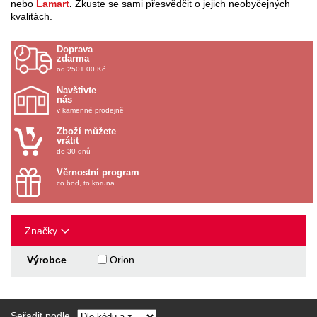
nebo
Lamart
.
Zkuste se sami přesvědčit o jejich neobyčejných
kvalitách.
Doprava
zdarma
od 2501.00 Kč
Navštivte
nás
v kamenné prodejně
Zboží můžete
vrátit
do 30 dnů
Věrnostní program
co bod, to koruna
Značky
Výrobce
Orion
Seřadit podle