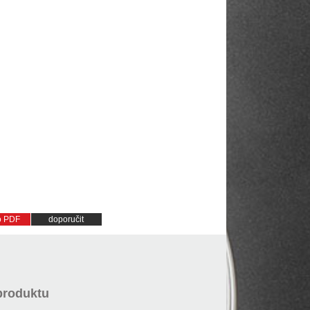
do PDF
doporučit
produktu