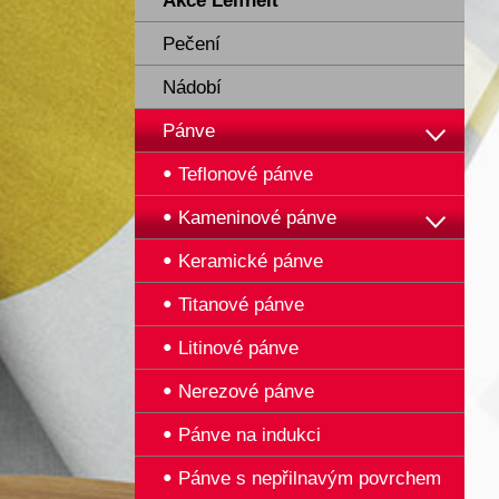
Akce Leifheit
Pečení
Nádobí
Pánve
Teflonové pánve
Kameninové pánve
Keramické pánve
Titanové pánve
Litinové pánve
Nerezové pánve
Pánve na indukci
Pánve s nepřilnavým povrchem