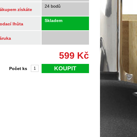
24 bodů
ákupem získáte
Skladem
odací lhůta
áruka
599
Kč
KOUPIT
Počet ks