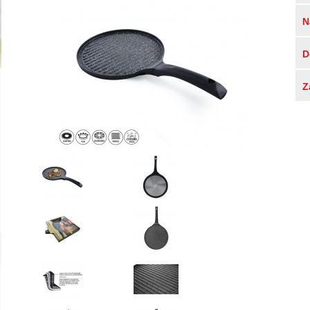
N
D
Z