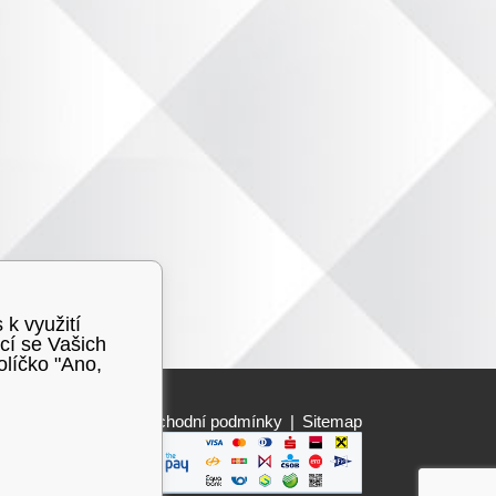
 k využití
cí se Vašich
olíčko "Ano,
Obchodní podmínky
|
Sitemap