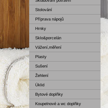
Skladování potravin
Stolování
Příprava nápojů
Hrnky
Sklo&porcelán
Vážení,měření
Plasty
Sušení
Žehlení
Úklid
Bytové doplňky
Koupelnové a wc doplňky