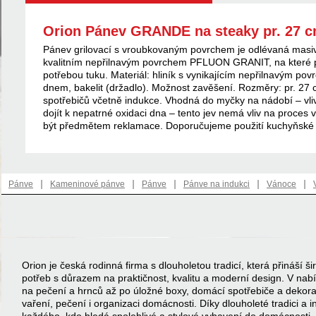
Orion Pánev GRANDE na steaky pr. 27 
Pánev grilovací s vroubkovaným povrchem je odlévaná masiv
kvalitním nepřilnavým povrchem PFLUON GRANIT, na které př
potřebou tuku. Materiál: hliník s vynikajícím nepřilnavým 
dnem, bakelit (držadlo). Možnost zavěšení. Rozměry: pr. 27 
spotřebičů včetně indukce. Vhodná do myčky na nádobí – vli
dojít k nepatrné oxidaci dna – tento jev nemá vliv na proce
být předmětem reklamace. Doporučujeme použití kuchyňské
|
|
|
|
|
Pánve
Kameninové pánve
Pánve
Pánve na indukci
Vánoce
Orion je česká rodinná firma s dlouholetou tradicí, která přináší
potřeb s důrazem na praktičnost, kvalitu a moderní design. V na
na pečení a hrnců až po úložné boxy, domácí spotřebiče a dekor
vaření, pečení i organizaci domácnosti. Díky dlouholeté tradici a 