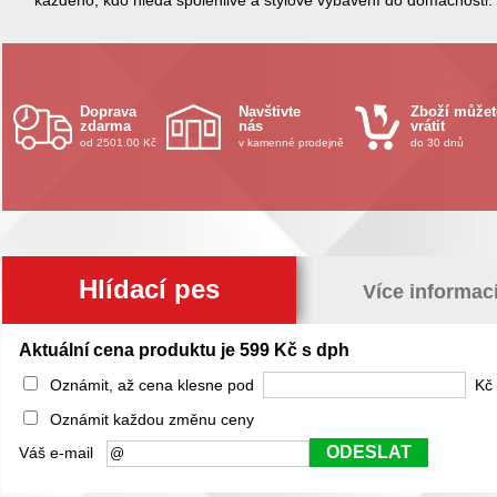
každého, kdo hledá spolehlivé a stylové vybavení do domácnosti.
Doprava
Navštivte
Zboží můžet
zdarma
nás
vrátit
od 2501.00 Kč
v kamenné prodejně
do 30 dnů
Hlídací pes
Více informac
Aktuální cena produktu je 599 Kč s dph
Oznámit, až cena klesne pod
Kč 
Oznámit každou změnu ceny
ODESLAT
Váš e-mail