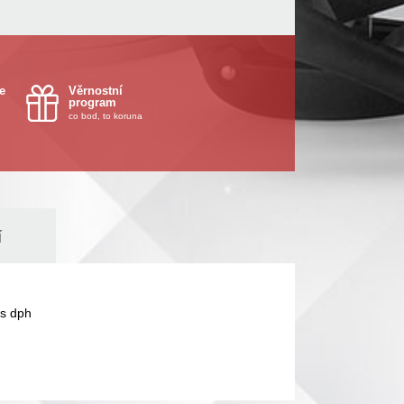
e
Věrnostní
program
co bod, to koruna
í
s dph