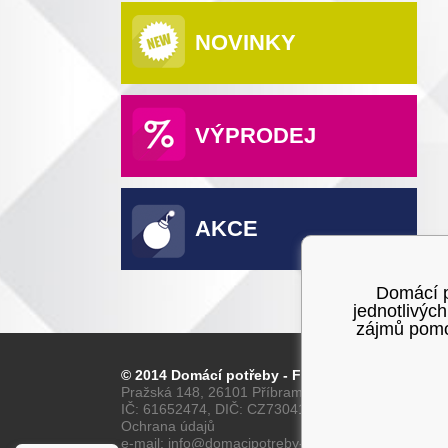
NOVINKY
VÝPRODEJ
AKCE
Domácí po
jednotlivýc
zájmů pomoc
© 2014 Domácí potřeby - Franta
Pražská 148, 26101 Příbram
IČ: 61652474, DIČ: CZ7304160028
Ochrana údajů
e-mail: info@domacipotreby-franta.cz