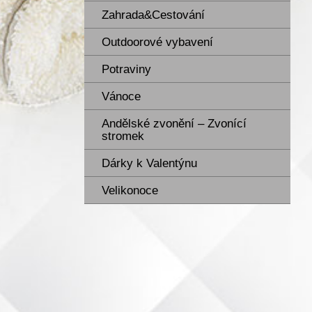
Zahrada&Cestování
Outdoorové vybavení
Potraviny
Vánoce
Andělské zvonění – Zvonící
stromek
Dárky k Valentýnu
Velikonoce