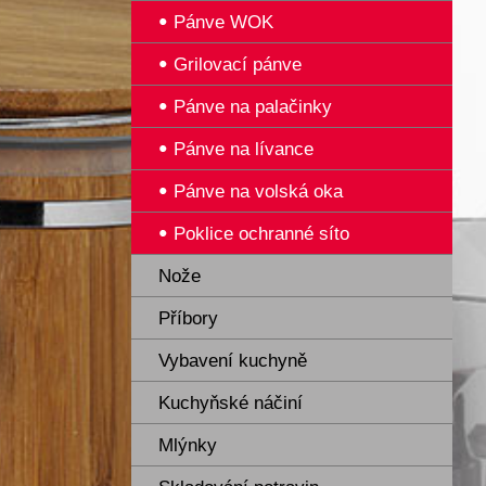
Pánve WOK
Grilovací pánve
Pánve na palačinky
Pánve na lívance
Pánve na volská oka
Poklice ochranné síto
Nože
Příbory
Vybavení kuchyně
Kuchyňské náčiní
Mlýnky