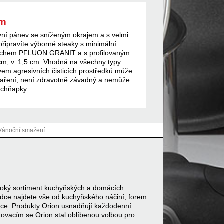
cm
ní pánev se sníženým okrajem a s velmi
ipravíte výborné steaky s minimální
povrchem PFLUON GRANIT a s profilovaným
cm, v. 1,5 cm. Vhodná na všechny typy
vem agresivních čisticích prostředků může
s vaření, není zdravotně závadný a nemůže
 chňapky.
Vánoční smažení
 široký sortiment kuchyňských a domácích
bídce najdete vše od kuchyňského náčiní, forem
ace. Produkty Orion usnadňují každodenní
inovacím se Orion stal oblíbenou volbou pro