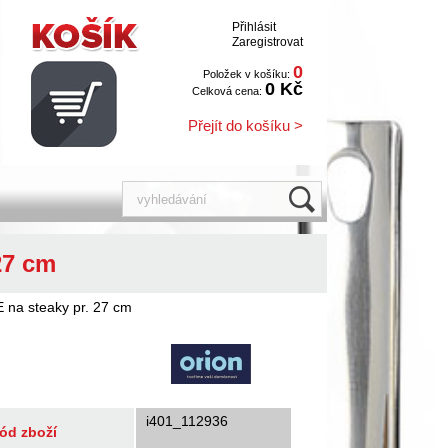
Přihlásit
Zaregistrovat
0
Položek v košíku:
0 Kč
Celková cena:
Přejít do košíku >
27 cm
na steaky pr. 27 cm
i401_112936
ód zboží