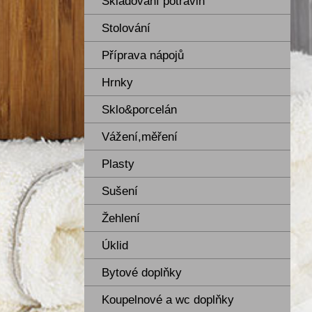
Skladování potravin
Stolování
Příprava nápojů
Hrnky
Sklo&porcelán
Vážení,měření
Plasty
Sušení
Žehlení
Úklid
Bytové doplňky
Koupelnové a wc doplňky