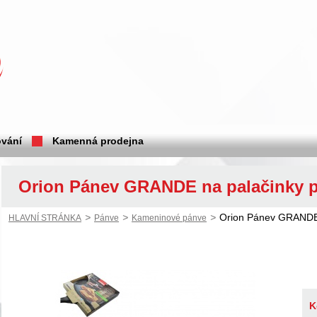
vání
Kamenná prodejna
Orion Pánev GRANDE na palačinky p
>
>
>
Orion Pánev GRANDE 
HLAVNÍ STRÁNKA
Pánve
Kameninové pánve
K