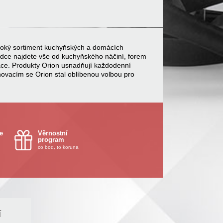
 široký sortiment kuchyňských a domácích
bídce najdete vše od kuchyňského náčiní, forem
ace. Produkty Orion usnadňují každodenní
inovacím se Orion stal oblíbenou volbou pro
e
Věrnostní
program
co bod, to koruna
í