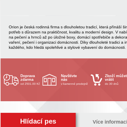
Orion je česká rodinná firma s dlouholetou tradicí, která přináší
potřeb s důrazem na praktičnost, kvalitu a moderní design. V na
na pečení a hrnců až po úložné boxy, domácí spotřebiče a dekor
vaření, pečení i organizaci domácnosti. Díky dlouholeté tradici a 
každého, kdo hledá spolehlivé a stylové vybavení do domácnosti.
Doprava
Navštivte
Zboží můžet
zdarma
nás
vrátit
od 2501.00 Kč
v kamenné prodejně
do 30 dnů
Hlídací pes
Více informac