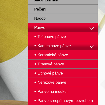
Akce Leifheit
Pečení
Nádobí
Pánve
Teflonové pánve
Kameninové pánve
Keramické pánve
Titanové pánve
Litinové pánve
Nerezové pánve
Pánve na indukci
Pánve s nepřilnavým povrchem