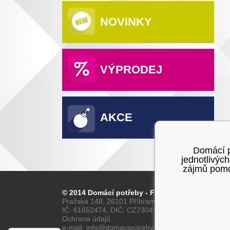
NOVINKY
VÝPRODEJ
AKCE
Domácí po
jednotlivýc
zájmů pomoc
© 2014 Domácí potřeby - Franta
Pražská 148, 26101 Příbram
IČ: 61652474, DIČ: CZ7304160028
Ochrana údajů
e-mail: info@domacipotreby-franta.cz