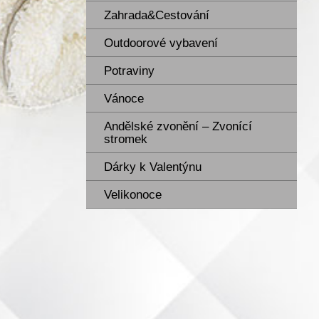
Zahrada&Cestování
Outdoorové vybavení
Potraviny
Vánoce
Andělské zvonění – Zvonící
stromek
Dárky k Valentýnu
Velikonoce