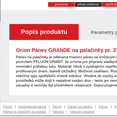
porovnat
přidat oblíbený
uložit 
Popis produktu
Parametry 
Orion Pánev GRANDE na palačinky pr. 
Pánev na palačinky je odlévaná masivní pánev se sníženým o
povrchem PFLUON GRANIT. Je určena pro přípravu sladkých i
minimální potřebou tuku. Materiál: hliník s vynikajícím ne
profilovaným dnem, bakelit (držadlo). Možnost zavěšení. Roz
všechny typy spotřebičů včetně indukce. Vhodná do myčky na 
prostředků může dojít k nepatrné oxidaci dna – tento jev nem
závadný a nemůže být předmětem reklamace. Doporučujeme 
|
|
|
|
|
Pánve
Kameninové pánve
Pánve
Pánve na indukci
Pánve
P
|
|
Pánve na palačinky na indukci
Vánoce
Vánoční smažení