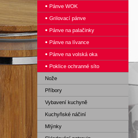
Pánve WOK
Grilovací pánve
Pánve na palačinky
Pánve na lívance
Pánve na volská oka
Poklice ochranné síto
Nože
Příbory
Vybavení kuchyně
Kuchyňské náčiní
Mlýnky