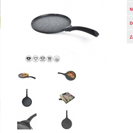
N
D
Z