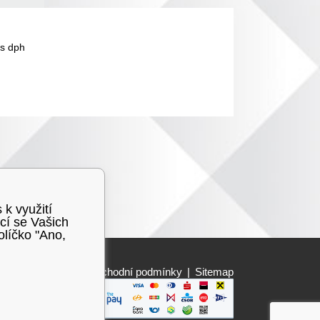
s dph
 k využití
cí se Vašich
olíčko "Ano,
Obchodní podmínky
|
Sitemap