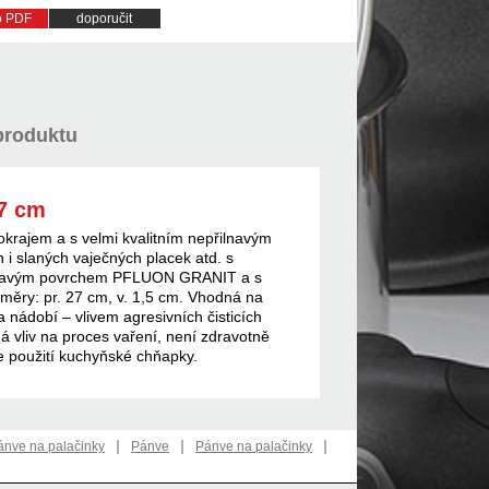
do PDF
doporučit
produktu
27 cm
krajem a s velmi kvalitním nepřilnavým
 slaných vaječných placek atd. s
přilnavým povrchem PFLUON GRANIT a s
měry: pr. 27 cm, v. 1,5 cm. Vhodná na
nádobí – vlivem agresivních čisticích
á vliv na proces vaření, není zdravotně
použití kuchyňské chňapky.
|
|
|
ánve na palačinky
Pánve
Pánve na palačinky