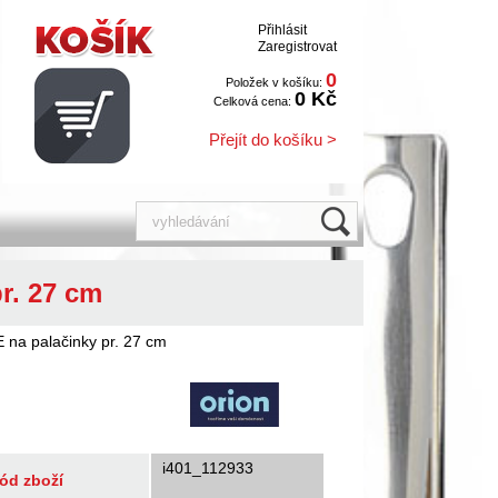
Přihlásit
Zaregistrovat
0
Položek v košíku:
0 Kč
Celková cena:
Přejít do košíku >
r. 27 cm
na palačinky pr. 27 cm
i401_112933
ód zboží