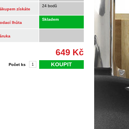
24 bodů
ákupem získáte
Skladem
odací lhůta
áruka
649
Kč
KOUPIT
Počet ks