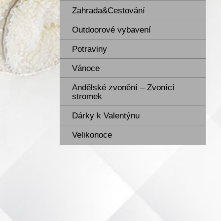
Zahrada&Cestování
Outdoorové vybavení
Potraviny
Vánoce
Andělské zvonění – Zvonící
stromek
Dárky k Valentýnu
Velikonoce