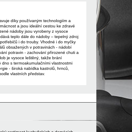
avuje díky používaným technologiím a
mácnost a jsou ideální cestou ke zdravé
bízené nádoby jsou vyrobeny z vysoce
edává teplo dále do nádoby – tepelný zdroj
potřebičů i do trouby. Vhodné i do myčky
rálů obsažených v potravinách - nádobí
ání potravin - zachování přirozené chuti a
dob je vysoce leštěný, takže brání
é dno s termoakumulačními vlastnostmi
gie - široká nabídka kastrolů, hrnců,
odle vlastních představ.