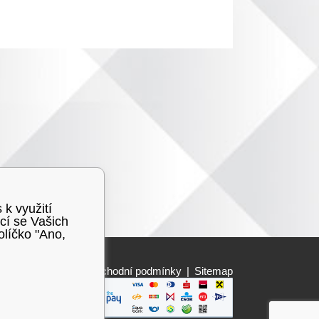
 k využití
cí se Vašich
olíčko "Ano,
Obchodní podmínky
|
Sitemap