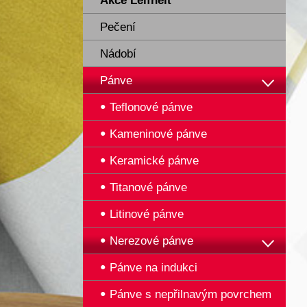
Akce Leifheit
Pečení
Nádobí
Pánve
Teflonové pánve
Kameninové pánve
Keramické pánve
Titanové pánve
Litinové pánve
Nerezové pánve
Pánve na indukci
Pánve s nepřilnavým povrchem