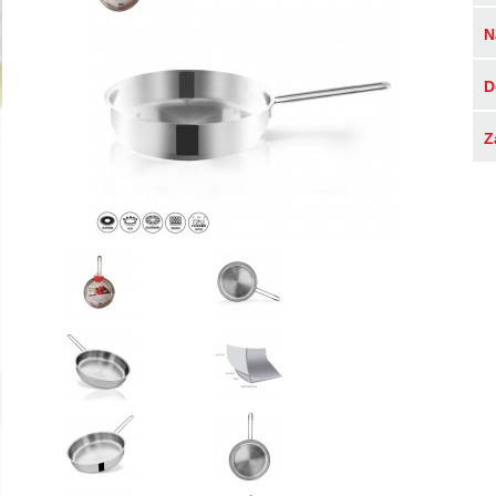
N
D
Z