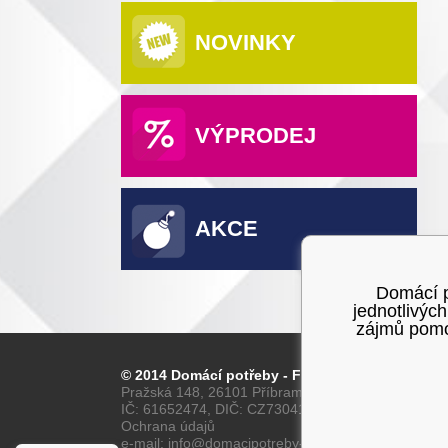
NOVINKY
VÝPRODEJ
AKCE
Domácí po
jednotlivýc
zájmů pomoc
© 2014 Domácí potřeby - Franta
Pražská 148, 26101 Příbram
IČ: 61652474, DIČ: CZ7304160028
Ochrana údajů
e-mail: info@domacipotreby-franta.cz