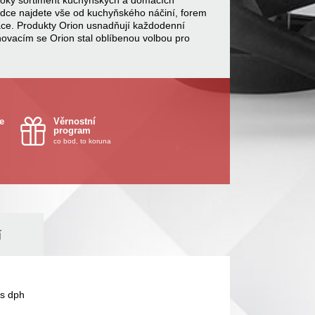
 široký sortiment kuchyňských a domácích
bídce najdete vše od kuchyňského náčiní, forem
ace. Produkty Orion usnadňují každodenní
inovacím se Orion stal oblíbenou volbou pro
e
Věrnostní
program
co bod, to koruna
í
s dph