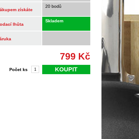
20 bodů
ákupem získáte
Skladem
odací lhůta
áruka
799
Kč
KOUPIT
Počet ks