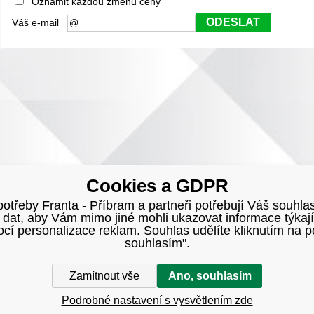
Oznámit každou změnu ceny
ODESLAT
Váš e-mail
Cookies a GDPR
třeby Franta - Příbram a partneři potřebují Váš souhlas
h dat, aby Vám mimo jiné mohli ukazovat informace týkají
í personalizace reklam. Souhlas udělíte kliknutím na p
souhlasím".
Zamítnout vše
Ano, souhlasím
Podrobné nastavení s vysvětlením zde