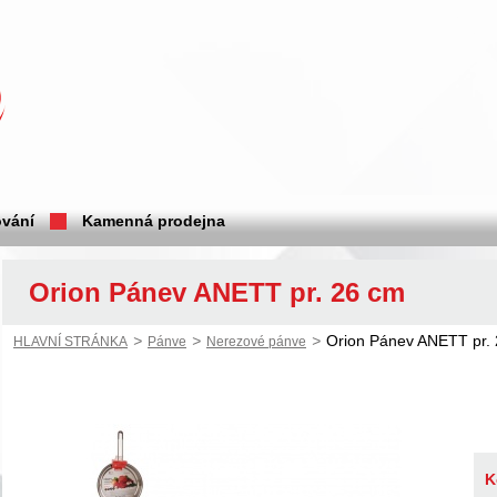
vání
Kamenná prodejna
Orion Pánev ANETT pr. 26 cm
>
>
>
Orion Pánev ANETT pr.
HLAVNÍ STRÁNKA
Pánve
Nerezové pánve
K