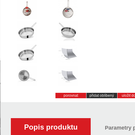
porovnat
přidat oblíbený
uložit 
Popis produktu
Parametry 