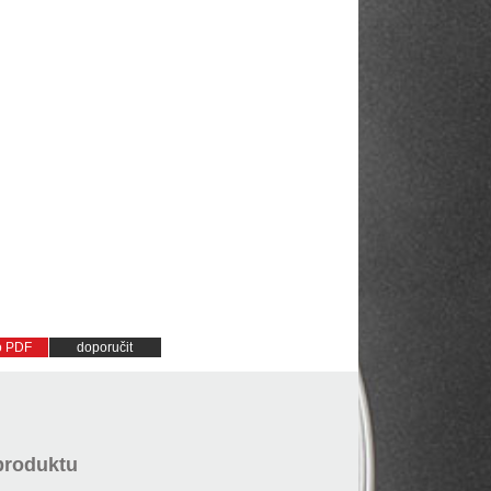
do PDF
doporučit
produktu