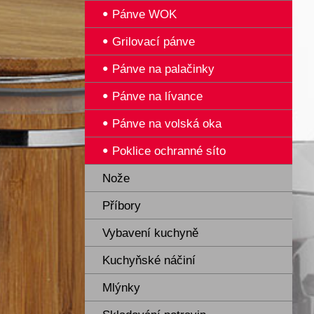
Pánve WOK
Grilovací pánve
Pánve na palačinky
Pánve na lívance
Pánve na volská oka
Poklice ochranné síto
Nože
Příbory
Vybavení kuchyně
Kuchyňské náčiní
Mlýnky