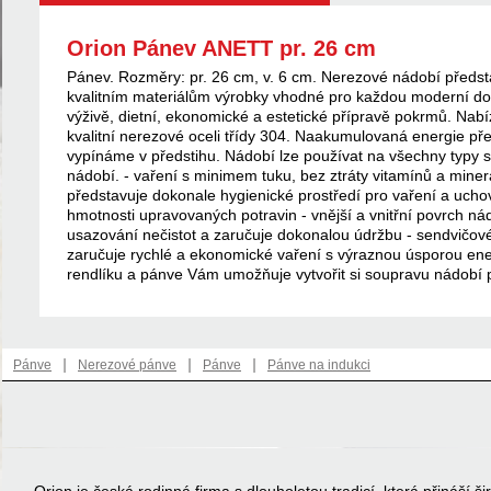
Orion Pánev ANETT pr. 26 cm
Pánev. Rozměry: pr. 26 cm, v. 6 cm. Nerezové nádobí předst
kvalitním materiálům výrobky vhodné pro každou moderní do
výživě, dietní, ekonomické a estetické přípravě pokrmů. Na
kvalitní nerezové oceli třídy 304. Naakumulovaná energie př
vypínáme v předstihu. Nádobí lze používat na všechny typy s
nádobí. - vaření s minimem tuku, bez ztráty vitamínů a mine
představuje dokonale hygienické prostředí pro vaření a uchov
hmotnosti upravovaných potravin - vnější a vnitřní povrch ná
usazování nečistot a zaručuje dokonalou údržbu - sendvičov
zaručuje rychlé a ekonomické vaření s výraznou úsporou ener
rendlíku a pánve Vám umožňuje vytvořit si soupravu nádobí p
|
|
|
Pánve
Nerezové pánve
Pánve
Pánve na indukci