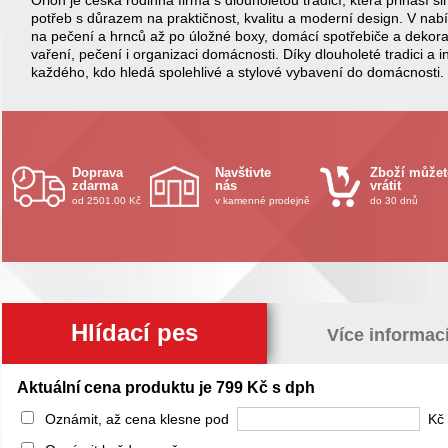
Orion je česká rodinná firma s dlouholetou tradicí, která přináší
potřeb s důrazem na praktičnost, kvalitu a moderní design. V na
na pečení a hrnců až po úložné boxy, domácí spotřebiče a dekor
vaření, pečení i organizaci domácnosti. Díky dlouholeté tradici a 
každého, kdo hledá spolehlivé a stylové vybavení do domácnosti.
Doprava
Navštivte
Zboží můžet
zdarma
nás
vrátit
od 2501.00 Kč
v kamenné prodejně
do 30 dnů
Hlídací pes
Více informac
Aktuální cena produktu je 799 Kč s dph
Oznámit, až cena klesne pod
Kč 