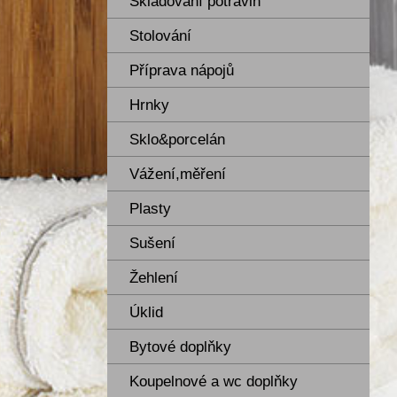
Skladování potravin
Stolování
Příprava nápojů
Hrnky
Sklo&porcelán
Vážení,měření
Plasty
Sušení
Žehlení
Úklid
Bytové doplňky
Koupelnové a wc doplňky