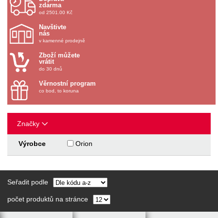
zdarma
od 2501.00 Kč
Navštivte
nás
v kamenné prodejně
Zboží můžete
vrátit
do 30 dnů
Věrnostní program
co bod, to koruna
Značky
Výrobce
Orion
Seřadit podle
počet produktů na stránce