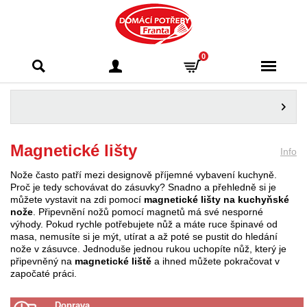
Domácí potřeby
0
Franta - Příbram
Magnetické lišty
Info
Nože často patří mezi designově příjemné vybavení kuchyně.
Proč je tedy schovávat do zásuvky? Snadno a přehledně si je
můžete vystavit na zdi pomocí
magnetické lišty na kuchyňské
nože
. Připevnění nožů pomocí magnetů má své nesporné
výhody. Pokud rychle potřebujete nůž a máte ruce špinavé od
masa, nemusíte si je mýt, utírat a až poté se pustit do hledání
nože v zásuvce. Jednoduše jednou rukou uchopíte nůž, který je
připevněný na
magnetické liště
a ihned můžete pokračovat v
započaté práci.
Doprava