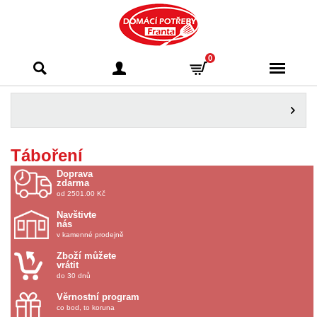
Domácí potřeby
0
Franta - Příbram
Táboření
Doprava
zdarma
od 2501.00 Kč
Navštivte
nás
v kamenné prodejně
Zboží můžete
vrátit
do 30 dnů
Věrnostní program
co bod, to koruna