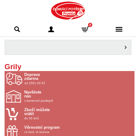
Domácí potřeby
0
Franta - Příbram
Grily
Doprava
zdarma
od 2501.00 Kč
Navštivte
nás
v kamenné prodejně
Zboží můžete
vrátit
do 30 dnů
Věrnostní program
co bod, to koruna