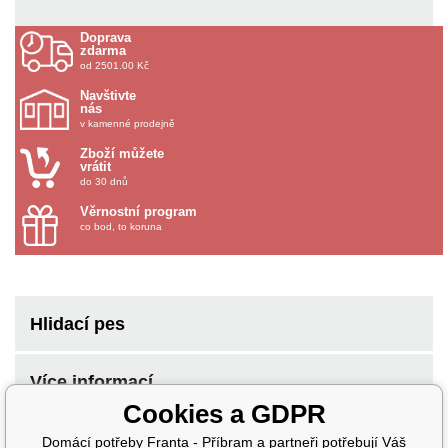
Doprava
zdarma
od 2501.00 Kč
Navštivte
nás
v kamenné prodejně
Zboží můžete
vrátit
do 30 dnů
Věrnostní program
co bod, to koruna
Hlidací pes
Více informací
Cookies a GDPR
Domácí potřeby Franta - Příbram a partneři potřebují Váš