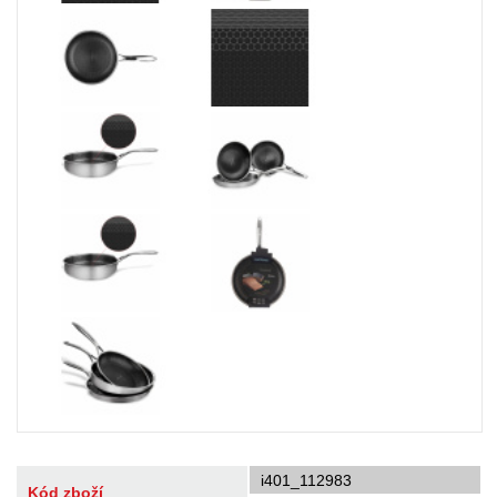
i401_112983
Kód zboží