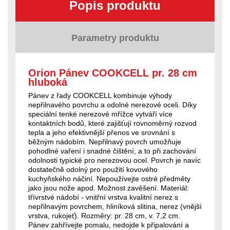
Popis produktu
Parametry produktu
Orion Pánev COOKCELL pr. 28 cm
hluboká
Pánev z řady COOKCELL kombinuje výhody
nepřilnavého povrchu a odolné nerezové oceli. Díky
speciální tenké nerezové mřížce vytváří více
kontaktních bodů, které zajišťují rovnoměrný rozvod
tepla a jeho efektivnější přenos ve srovnání s
běžným nádobím. Nepřilnavý povrch umožňuje
pohodlné vaření i snadné čištění, a to při zachování
odolnosti typické pro nerezovou ocel. Povrch je navíc
dostatečně odolný pro použití kovového
kuchyňského náčiní. Nepoužívejte ostré předměty
jako jsou nože apod. Možnost zavěšení. Materiál:
třívrstvé nádobí - vnitřní vrstva kvalitní nerez s
nepřilnavým povrchem, hliníková slitina, nerez (vnější
vrstva, rukojeť). Rozměry: pr. 28 cm, v. 7,2 cm.
Pánev zahřívejte pomalu, nedojde k připalování a