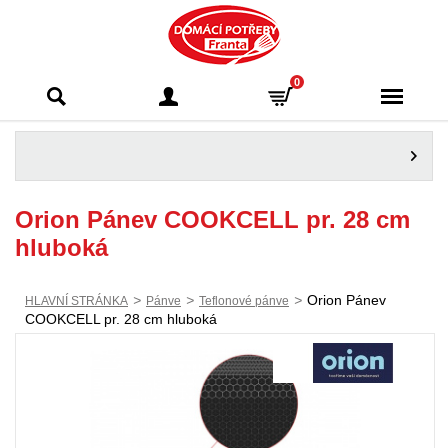
Domácí potřeby
0
Franta - Příbram
Orion Pánev COOKCELL pr. 28 cm
hluboká
>
>
>
Orion Pánev
HLAVNÍ STRÁNKA
Pánve
Teflonové pánve
COOKCELL pr. 28 cm hluboká