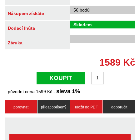
56 bodů
Nákupem získáte
Skladem
Dodací lhůta
Záruka
1589
Kč
KOUPIT
sleva
1
%
původní cena
1599
Kč
-
porovnat
přidat oblíbený
uložit do PDF
doporučit