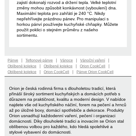
zajistí dokonalý rozvod a držení tepla. Velké teplotní
změny mohou způsobit konkávnost (vyboulení) dna.
Maximální teplota pro zahřátí je 240 °C. Nikdy
nepřehřívejte prázdnou pánev. Pro manipulaci s
horkou pánví používejte kuchyňské chňapky. Můžete
použít poklici o stejném průměru z našeho
sortimentu.
|
|
|
|
Pánve
Teflonové pánve
Vánoce
Vánoční vaření
|
|
|
Oblíbené kolekce
Oblíbené kolekce
Orion CookCell
|
|
Oblíbené kolekce
Orion CookCell
Pánve Orion CookCell
Orion je česká rodinná firma s dlouholetou tradicí, která
přináší široký sortiment kuchyňských a domácích potřeb s
důrazem na praktičnost, kvalitu a moderní design. V nabídce
najdete vše od kuchyňského náčiní, forem na pečení a hrnců
až po úložné boxy, domácí spotřebiče a dekorace. Produkty
Orion usnadňují každodenní vaření, pečení i organizaci
domácnosti. Díky dlouholeté tradici a inovacím se Orion stal
oblíbenou volbou pro každého, kdo hledá spolehlivé a
stylové vybavení do domácnosti.