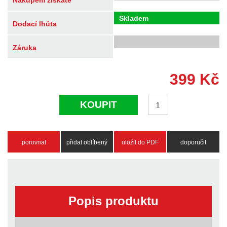
Nákupem získáte
Skladem
Dodací lhůta
Záruka
399
Kč
KOUPIT
porovnat
přidat oblíbený
uložit do PDF
doporučit
Popis produktu