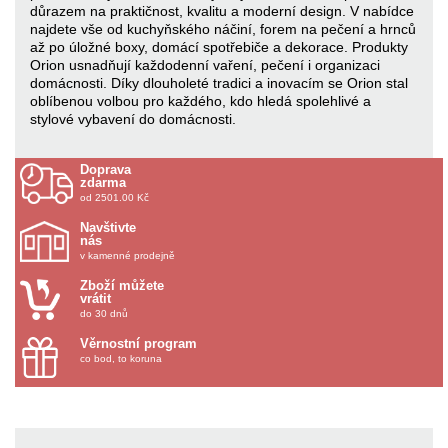
důrazem na praktičnost, kvalitu a moderní design. V nabídce
najdete vše od kuchyňského náčiní, forem na pečení a hrnců
až po úložné boxy, domácí spotřebiče a dekorace. Produkty
Orion usnadňují každodenní vaření, pečení i organizaci
domácnosti. Díky dlouholeté tradici a inovacím se Orion stal
oblíbenou volbou pro každého, kdo hledá spolehlivé a
stylové vybavení do domácnosti.
Doprava
zdarma
od 2501.00 Kč
Navštivte
nás
v kamenné prodejně
Zboží můžete
vrátit
do 30 dnů
Věrnostní program
co bod, to koruna