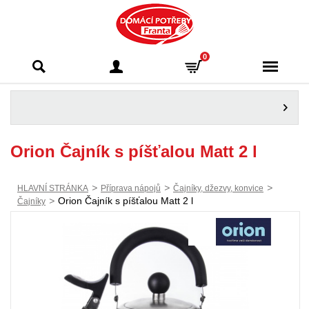
Domácí potřeby
0
Franta - Příbram
Orion Čajník s píšťalou Matt 2 l
>
>
>
HLAVNÍ STRÁNKA
Příprava nápojů
Čajníky, džezvy, konvice
>
Orion Čajník s píšťalou Matt 2 l
Čajníky