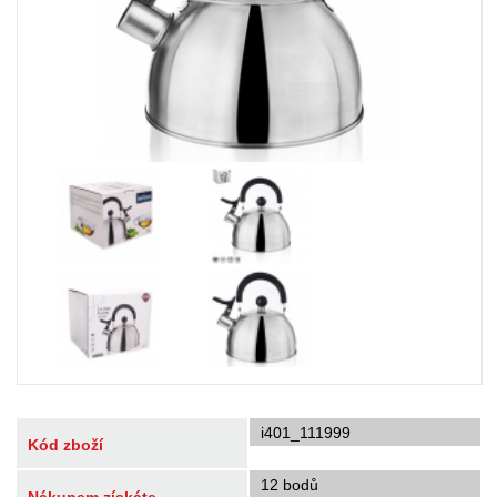
i401_111999
Kód zboží
12 bodů