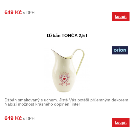
649 Kč
s DPH
koupit
Džbán TONČA 2,5 l
Džbán smaltovaný s uchem. Jistě Vás potěší příjemným dekorem.
Nabízí možnost krásného doplnění inter
649 Kč
s DPH
koupit