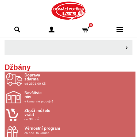
Domácí potřeby
0
Franta - Příbram
Džbány
Doprava
zdarma
od 2501.00 Kč
Navštivte
nás
v kamenné prodejně
Zboží můžete
vrátit
do 30 dnů
Věrnostní program
co bod, to koruna