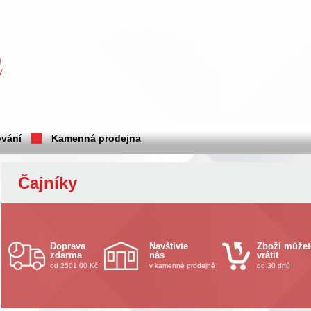
vání
Kamenná prodejna
Čajníky
Doprava
Navštivte
Zboží můžet
zdarma
nás
vrátit
od 2501.00 Kč
v kamenné prodejně
do 30 dnů