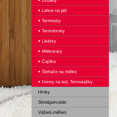
Džbány
Lahve na pití
Termosky
Termohrnky
Likérky
Mlékovary
Čajítka
Šlehače na mléko
Formy na led, Termotašky
Hrnky
Sklo&porcelán
Vážení,měření