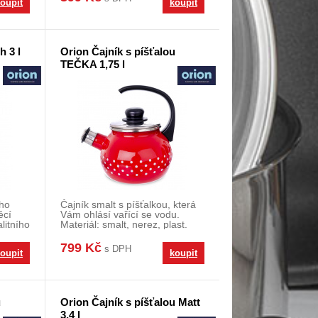
oupit
koupit
h 3 l
Orion Čajník s píšťalou
TEČKA 1,75 l
ého
Čajník smalt s píšťalkou, která
ěcí
Vám ohlásí vařící se vodu.
litního
Materiál: smalt, nerez, plast.
Vhodný na
799 Kč
s DPH
oupit
koupit
u
Orion Čajník s píšťalou Matt
3,4 l