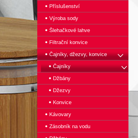
Příslušenství
Výroba sody
Šlehačkové lahve
Filtrační konvice
Čajníky, džezvy, konvice
Čajníky
Džbány
Džezvy
Konvice
Kávovary
Zásobník na vodu