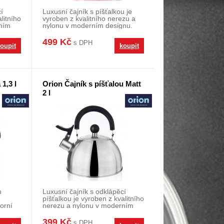
í
Luxusní čajník s píšťalkou je
litního
vyroben z kvalitního nerezu a
ním
nylonu v moderním designu.
Skvěle se upl
499 Kč
s DPH
oupit
koupit
1,3 l
Orion Čajník s píšťalou Matt
2 l
m
Luxusní čajník s odklápěcí
píšťalkou je vyroben z kvalitního
orní
nerezu a nylonu v moderním
designu. Skv
399 Kč
s DPH