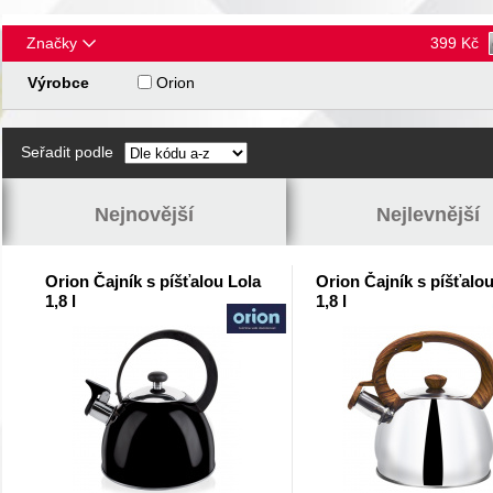
Značky
399
Kč
Výrobce
Orion
Seřadit podle
Nejnovější
Nejlevnější
Orion Čajník s píšťalou Lola
Orion Čajník s píšťalo
1,8 l
1,8 l