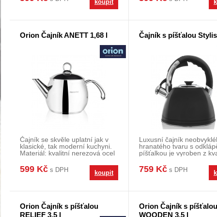
koupit
k
Orion Čajník ANETT 1,68 l
Čajník s píšťalou Stylis
Čajník se skvěle uplatní jak v
Luxusní čajník neobvykl
klasické, tak moderní kuchyni.
hranatého tvaru s odkláp
Materiál: kvalitní nerezová ocel
píšťalkou je vyroben z kva
třídy
nerezu v mo
599 Kč
759 Kč
s DPH
s DPH
koupit
k
Orion Čajník s píšťalou
Orion Čajník s píšťalo
RELIEF 3,5 l
WOODEN 3,5 l