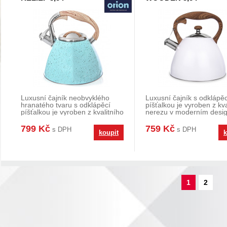
Luxusní čajník neobvyklého
Luxusní čajník s odklápěc
hranatého tvaru s odklápěcí
píšťalkou je vyroben z kva
píšťalkou je vyroben z kvalitního
nerezu v moderním desig
nerezu v mo
Skvěle se up
799 Kč
759 Kč
s DPH
s DPH
koupit
k
1
2