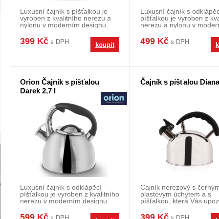
Luxusní čajník s píšťalkou je
Luxusní čajník s odklápěc
vyroben z kvalitního nerezu a
píšťalkou je vyroben z kva
nylonu v moderním designu.
nerezu a nylonu v moder
Skvěle se upl
designu. Skv
399 Kč
499 Kč
s DPH
s DPH
koupit
k
Orion Čajník s píšťalou
Čajník s píšťalou Diana 
Darek 2,7 l
Luxusní čajník s odklápěcí
Čajník nerezový s černý
píšťalkou je vyroben z kvalitního
plastovým úchytem a s
nerezu v moderním designu.
píšťalkou, která Vás upoz
Skvěle se up
na vařící se vodu. Mate
599 Kč
399 Kč
s DPH
s DPH