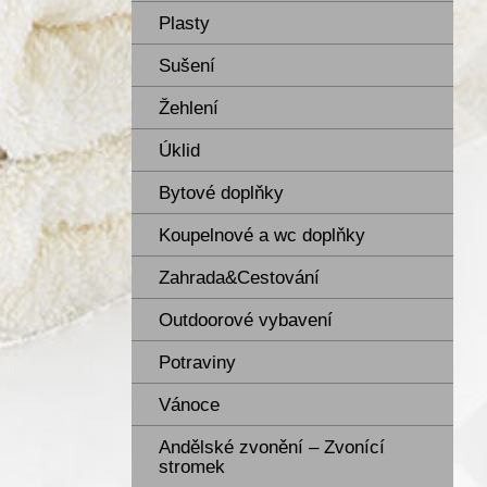
Plasty
Sušení
Žehlení
Úklid
Bytové doplňky
Koupelnové a wc doplňky
Zahrada&Cestování
Outdoorové vybavení
Potraviny
Vánoce
Andělské zvonění – Zvonící
stromek