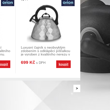
í
Luxusní čajník s neobvyklým
litního
zdobením s odklápěcí píšťalkou
nu.
je vyroben z kvalitního nerezu v
moderním
699 Kč
s DPH
oupit
koupit
>