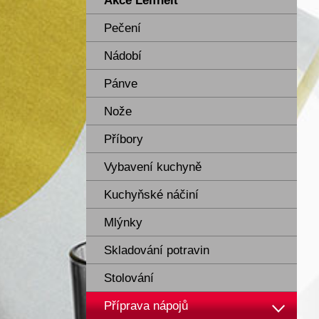
Akce Leifheit
Pečení
Nádobí
Pánve
Nože
Příbory
Vybavení kuchyně
Kuchyňské náčiní
Mlýnky
Skladování potravin
Stolování
Příprava nápojů