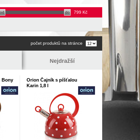
799
Kč
počet produktů na stránce
Nejdražší
u Bony
Orion Čajník s píšťalou
Karin 1,8 l