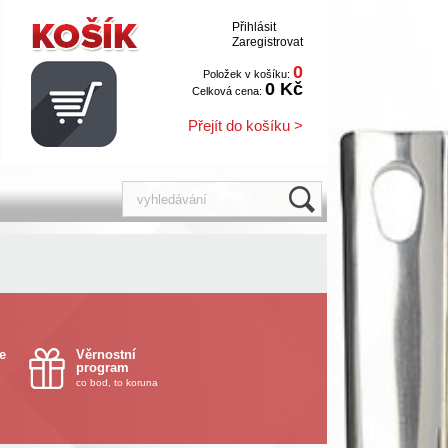
Přihlásit
Zaregistrovat
0
Položek v košíku:
0 Kč
Celková cena:
Přejít do košíku >
e
Věrnostní
program
co bod, to koruna