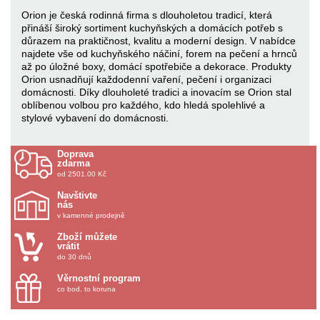
Orion je česká rodinná firma s dlouholetou tradicí, která
přináší široký sortiment kuchyňských a domácích potřeb s
důrazem na praktičnost, kvalitu a moderní design. V nabídce
najdete vše od kuchyňského náčiní, forem na pečení a hrnců
až po úložné boxy, domácí spotřebiče a dekorace. Produkty
Orion usnadňují každodenní vaření, pečení i organizaci
domácnosti. Díky dlouholeté tradici a inovacím se Orion stal
oblíbenou volbou pro každého, kdo hledá spolehlivé a
stylové vybavení do domácnosti.
Doprava
zdarma
od 2501.00 Kč
Navštivte
nás
v kamenné prodejně
Zboží můžete
vrátit
do 30 dnů
Věrnostní program
co bod, to koruna