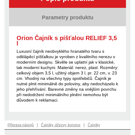
Parametry produktu
Orion Čajník s píšťalou RELIEF 3,5
l
Luxusní čajník neobvyklého hranatého tvaru s
odklápěcí píšťalkou je vyroben z kvalitního nerezu v
moderním designu. Skvěle se uplatní jak v klasické,
tak moderní kuchyni. Materiál: nerez, plast. Rozměry:
celkový objem 3,5 l, užitný objem 3 l, pr. 22 cm, v. 23
cm. Vhodný na všechny typy spotřebičů. Čajník je
nutné plnit minimálně do poloviny, aby nedocházelo k
jeho přehřívání. Barevné změny na vnějším povrchu
při nedodržení minimálního plnění nemohou být
důvodem k reklamaci.
|
|
Příprava nápojů
Čajníky, džezvy, konvice
Čajníky