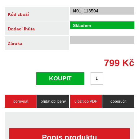
i401_113504
Kód zboží
Skladem
Dodací lhůta
Záruka
799
Kč
KOUPIT
porovnat
přidat oblíbený
uložit do PDF
doporučit
Popis produktu