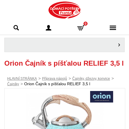
Domácí potřeby
0
Franta - Příbram
Orion Čajník s píšťalou RELIEF 3,5 l
>
>
>
HLAVNÍ STRÁNKA
Příprava nápojů
Čajníky, džezvy, konvice
>
Orion Čajník s píšťalou RELIEF 3,5 l
Čajníky