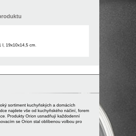
produktu
1 l, 19x10x14,5 cm.
 široký sortiment kuchyňských a domácích
bídce najdete vše od kuchyňského náčiní, forem
ace. Produkty Orion usnadňují každodenní
inovacím se Orion stal oblíbenou volbou pro