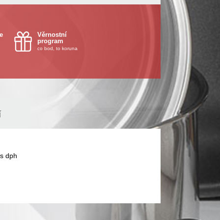
e
Věrnostní
program
co bod, to koruna
í
s dph