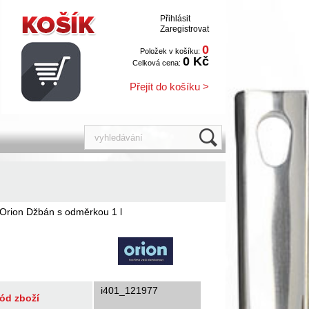
Přihlásit
Zaregistrovat
0
Položek v košíku:
0 Kč
Celková cena:
Přejít do košíku >
Orion Džbán s odměrkou 1 l
i401_121977
ód zboží