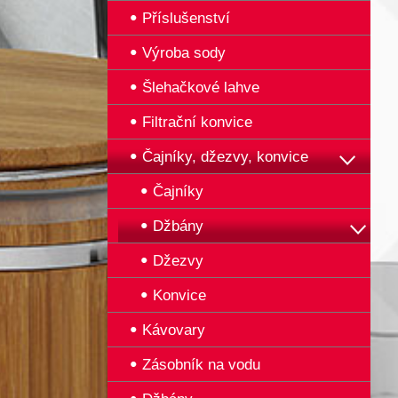
Příslušenství
Výroba sody
Šlehačkové lahve
Filtrační konvice
Čajníky, džezvy, konvice
Čajníky
Džbány
Džezvy
Konvice
Kávovary
Zásobník na vodu