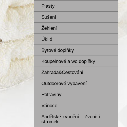
Plasty
Sušení
Žehlení
Úklid
Bytové doplňky
Koupelnové a wc doplňky
Zahrada&Cestování
Outdoorové vybavení
Potraviny
Vánoce
Andělské zvonění – Zvonící
stromek