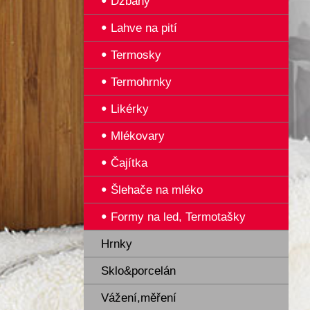
Džbány
Lahve na pití
Termosky
Termohrnky
Likérky
Mlékovary
Čajítka
Šlehače na mléko
Formy na led, Termotašky
Hrnky
Sklo&porcelán
Vážení,měření