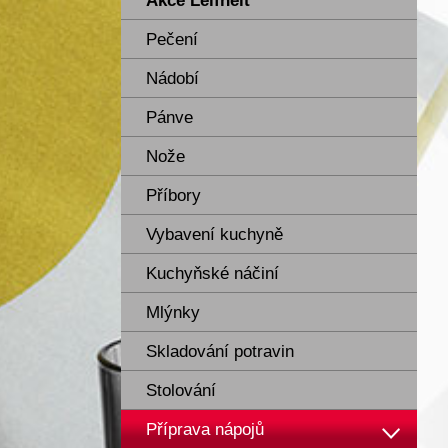
Akce Leifheit
Pečení
Nádobí
Pánve
Nože
Příbory
Vybavení kuchyně
Kuchyňské náčiní
Mlýnky
Skladování potravin
Stolování
Příprava nápojů