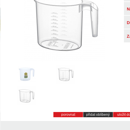
N
D
Z
porovnat
přidat oblíbený
uložit 