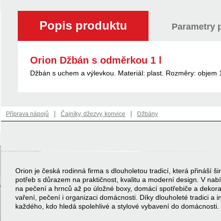
Popis produktu
Parametry 
Orion Džbán s odměrkou 1 l
Džbán s uchem a výlevkou. Materiál: plast. Rozměry: objem 
|
|
Příprava nápojů
Čajníky, džezvy, konvice
Džbány
Orion je česká rodinná firma s dlouholetou tradicí, která přináší
potřeb s důrazem na praktičnost, kvalitu a moderní design. V na
na pečení a hrnců až po úložné boxy, domácí spotřebiče a dekor
vaření, pečení i organizaci domácnosti. Díky dlouholeté tradici a 
každého, kdo hledá spolehlivé a stylové vybavení do domácnosti.