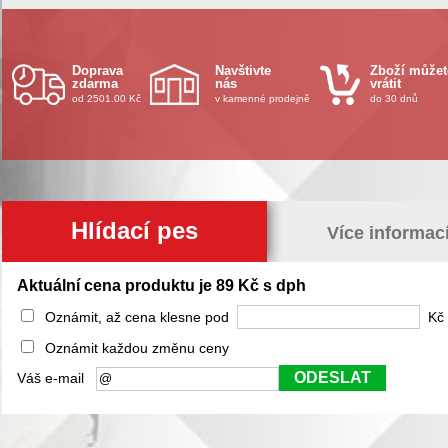
Doprava
Navštivte
Zboží můžet
zdarma
nás
vrátit
od 2501.00 Kč
v kamenné prodejně
do 30 dnů
Hlídací pes
Více informac
Aktuální cena produktu je 89 Kč s dph
Oznámit, až cena klesne pod
Kč 
Oznámit každou změnu ceny
ODESLAT
Váš e-mail