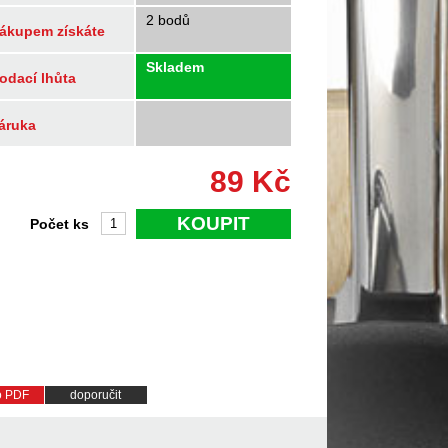
2 bodů
ákupem získáte
Skladem
odací lhůta
áruka
89
Kč
KOUPIT
Počet ks
do PDF
doporučit