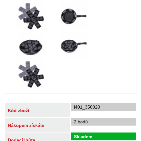
i401_350920
Kód zboží
2 bodů
Nákupem získáte
Skladem
Dodací lhůta