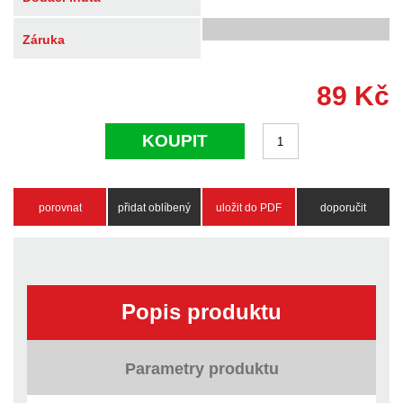
Záruka
89
Kč
KOUPIT
porovnat
přidat oblíbený
uložit do PDF
doporučit
Popis produktu
Parametry produktu