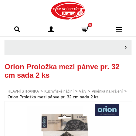
Domácí potřeby
0
Franta - Příbram
Orion Proložka mezi pánve pr. 32
cm sada 2 ks
>
>
>
>
HLAVNÍ STRÁNKA
Kuchyňské náčiní
Vály
Prkénka na krájení
Orion Proložka mezi pánve pr. 32 cm sada 2 ks