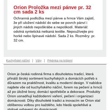
Orion Proložka mezi pánve pr. 32
cm sada 2 ks
Ochranná podložka mezi pánve a hrnce Vám zajistí,
že při uložení nádobí do sebe se povrch pánví i
jiných nádob nepoškrábe a nepoškodí. Materiál:
odolná syntetická netkaná textilie. Nepoužívejte pro
horké nebo špinavé nádobí. Sada 2 ks. Rozměry: pr.
32 cm.
|
|
Kuchyňské náčiní
Vály
Prkénka na krájení
Orion je česká rodinná firma s dlouholetou tradicí, která
přináší široký sortiment kuchyňských a domácích potřeb s
důrazem na praktičnost, kvalitu a moderní design. V nabídce
najdete vše od kuchyňského náčiní, forem na pečení a hrnců
až po úložné boxy, domácí spotřebiče a dekorace. Produkty
Orion usnadňují každodenní vaření, pečení i organizaci
domácnosti. Díky dlouholeté tradici a inovacím se Orion stal
oblíbenou volbou pro každého, kdo hledá spolehlivé a
stylové vybavení do domácnosti.