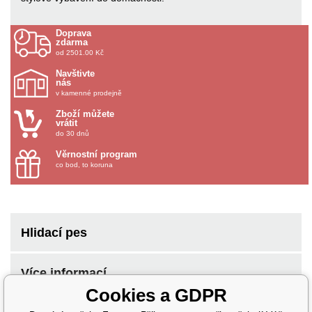
Doprava
zdarma
od 2501.00 Kč
Navštivte
nás
v kamenné prodejně
Zboží můžete
vrátit
do 30 dnů
Věrnostní program
co bod, to koruna
Hlidací pes
Více informací
Cookies a GDPR