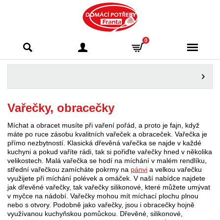
Domácí potřeby
0
Franta - Příbram
Vařečky, obracečky
Míchat a obracet musíte při vaření pořád, a proto je fajn, když
máte po ruce zásobu kvalitních vařeček a obraceček. Vařečka je
přímo nezbytností. Klasická dřevěná vařečka se najde v každé
kuchyni a pokud vaříte rádi, tak si pořiďte vařečky hned v několika
velikostech. Malá vařečka se hodí na míchání v malém rendlíku,
střední vařečkou zamícháte pokrmy na
pánvi
a velkou vařečku
využijete při míchání polévek a omáček. V naší nabídce najdete
jak dřevěné vařečky, tak vařečky silikonové, které můžete umývat
v myčce na nádobí. Vařečky mohou mít míchací plochu plnou
nebo s otvory. Podobně jako vařečky, jsou i obracečky hojně
využívanou kuchyňskou pomůckou. Dřevěné, silikonové,