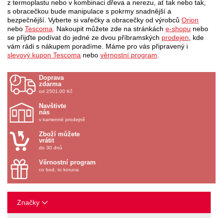
z termoplastu nebo v kombinaci dřeva a nerezu, ať tak nebo tak,
s obracečkou bude manipulace s pokrmy snadnější a
bezpečnější. Vyberte si vařečky a obracečky od výrobců
Orion
nebo
Tescoma
. Nakoupit můžete zde na stránkách
e-shopu
nebo
se přijďte podívat do jedné ze dvou příbramských
prodejen
, kde
vám rádi s nákupem poradíme. Máme pro vás připravený i
slevový kupon Tescoma
nebo
věrnostní program
.
Doprava
zdarma
od 2501.00 Kč
Navštivte
nás
v kamenné prodejně
Zboží můžete
vrátit
do 30 dnů
Věrnostní program
co bod, to koruna
Značky