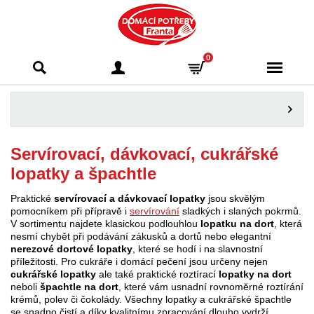
Domácí potřeby
0
Franta - Příbram
Servírovací, dávkovací, cukrářské
lopatky a špachtle
Praktické
servírovací a dávkovací lopatky
jsou skvělým
pomocníkem při přípravě i
servírování
sladkých i slaných pokrmů.
V sortimentu najdete klasickou podlouhlou
lopatku na dort
, která
nesmí chybět při podávání zákusků a dortů nebo elegantní
nerezové dortové lopatky
, které se hodí i na slavnostní
příležitosti. Pro cukráře i domácí pečení jsou určeny nejen
cukrářské lopatky
ale také praktické roztírací
lopatky na dort
neboli
špachtle na dort
, které vám usnadní rovnoměrné roztírání
krémů, polev či čokolády. Všechny lopatky a cukrářské špachtle
se snadno čistí a díky kvalitnímu zpracování dlouho vydrží.