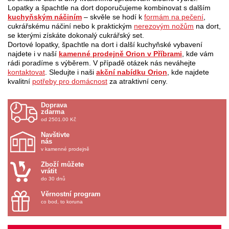
Lopatky a špachtle na dort doporučujeme kombinovat s dalším
kuchyňským náčiním
– skvěle se hodí k
formám na pečení
,
cukrářskému náčiní nebo k praktickým
nerezovým nožům
na dort,
se kterými získáte dokonalý cukrářský set.
Dortové lopatky, špachtle na dort i další kuchyňské vybavení
najdete i v naší
kamenné prodejně Orion v Příbrami
, kde vám
rádi poradíme s výběrem. V případě otázek nás neváhejte
kontaktovat
. Sledujte i naši
akční nabídku Orion
, kde najdete
kvalitní
potřeby pro domácnost
za atraktivní ceny.
Doprava
zdarma
od 2501.00 Kč
Navštivte
nás
v kamenné prodejně
Zboží můžete
vrátit
do 30 dnů
Věrnostní program
co bod, to koruna