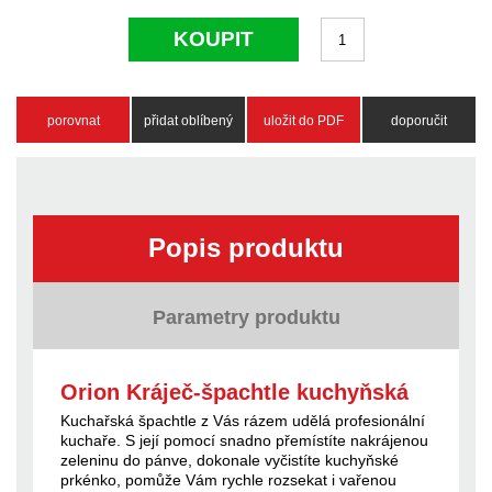
KOUPIT
porovnat
přidat oblíbený
uložit do PDF
doporučit
Popis produktu
Parametry produktu
Orion Kráječ-špachtle kuchyňská
Kuchařská špachtle z Vás rázem udělá profesionální
kuchaře. S její pomocí snadno přemístíte nakrájenou
zeleninu do pánve, dokonale vyčistíte kuchyňské
prkénko, pomůže Vám rychle rozsekat i vařenou