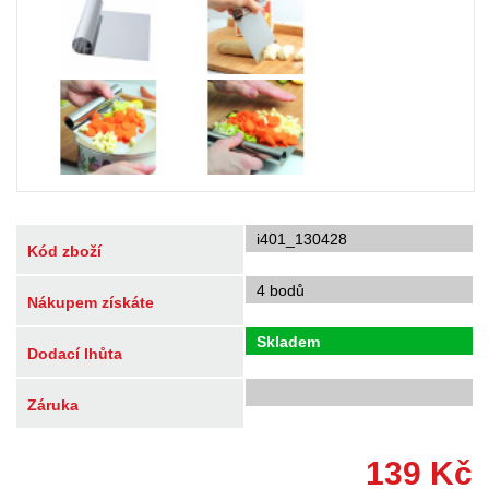
i401_130428
Kód zboží
4 bodů
Nákupem získáte
Skladem
Dodací lhůta
Záruka
139
Kč