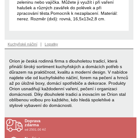
zeleninu nebo vajíčka. Můžete ji využít i při vaření
halušek a různých zavářek do polévek a při
zpracování těsta.Pomocník k nezaplacení. Materiál:
nerez. Rozměr (dxš): rovná, 16,5x13x2,8 cm.
|
Kuchyňské náčiní
Lopatky
Orion je česká rodinná firma s dlouholetou tradicí, která
přináší široký sortiment kuchyňských a domácích potřeb s
důrazem na praktičnost, kvalitu a moderní design. V nabídce
najdete vše od kuchyňského náčiní, forem na pečení a hrnců
až po úložné boxy, domácí spotřebiče a dekorace. Produkty
Orion usnadňují každodenní vaření, pečení i organizaci
domácnosti. Díky dlouholeté tradici a inovacím se Orion stal
oblíbenou volbou pro každého, kdo hledá spolehlivé a
stylové vybavení do domácnosti.
Doprava
zdarma
od 2501.00 Kč