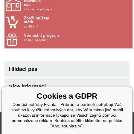
Navštivte
nás
v kamenné prodejně
Zboží můžete
vrátit
do 30 dnů
Věrnostní program
co bod, to koruna
Hlidací pes
Více informací
Cookies a GDPR
Domácí potřeby Franta - Příbram a partneři potřebují Váš
souhlas k využití jednotlivých dat, aby Vám mimo jiné mohli
ukazovat informace týkající se Vašich zájmů pomocí
Fakturační údaje
personalizace reklam. Souhlas udělíte kliknutím na políčko
"Ano, souhlasím".