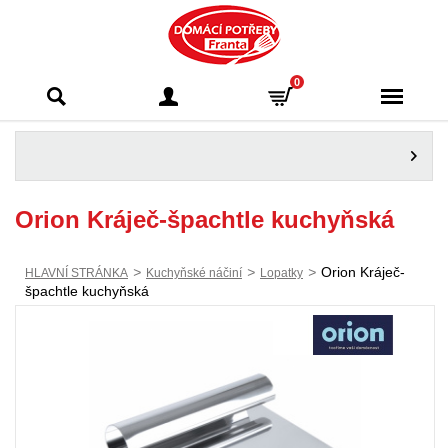
Domácí potřeby
0
Franta - Příbram
Orion Kráječ-špachtle kuchyňská
>
>
>
Orion Kráječ-
HLAVNÍ STRÁNKA
Kuchyňské náčiní
Lopatky
špachtle kuchyňská