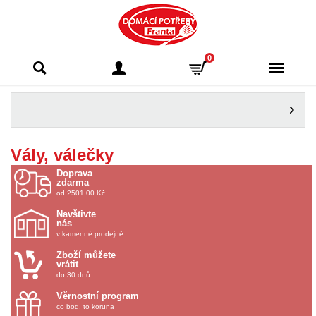
Domácí potřeby
0
Franta - Příbram
Vály, válečky
Doprava
zdarma
od 2501.00 Kč
Navštivte
nás
v kamenné prodejně
Zboží můžete
vrátit
do 30 dnů
Věrnostní program
co bod, to koruna