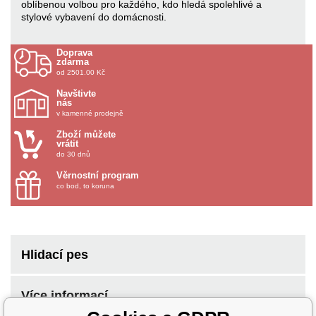
oblíbenou volbou pro každého, kdo hledá spolehlivé a
stylové vybavení do domácnosti.
Doprava
zdarma
od 2501.00 Kč
Navštivte
nás
v kamenné prodejně
Zboží můžete
vrátit
do 30 dnů
Věrnostní program
co bod, to koruna
Hlidací pes
Více informací