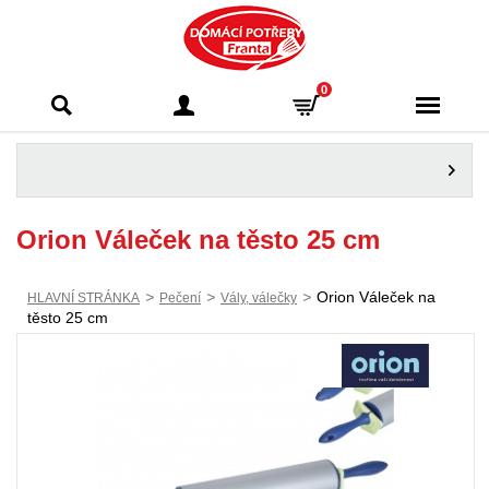
Domácí potřeby
0
Franta - Příbram
Orion Váleček na těsto 25 cm
>
>
>
Orion Váleček na
HLAVNÍ STRÁNKA
Pečení
Vály, válečky
těsto 25 cm