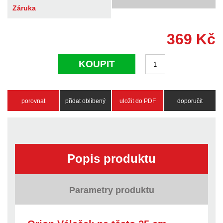
Záruka
369
Kč
KOUPIT
porovnat
přidat oblíbený
uložit do PDF
doporučit
Popis produktu
Parametry produktu