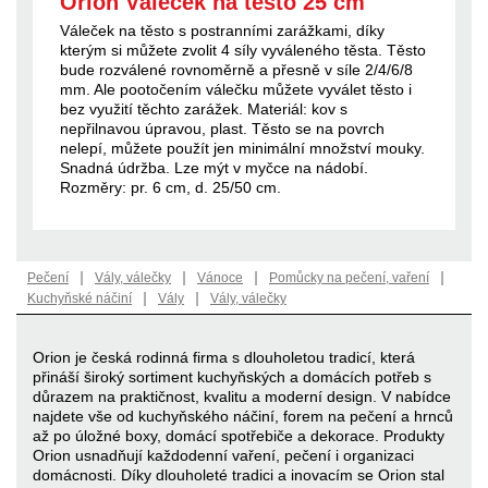
Orion Váleček na těsto 25 cm
Váleček na těsto s postranními zarážkami, díky
kterým si můžete zvolit 4 síly vyváleného těsta. Těsto
bude rozválené rovnoměrně a přesně v síle 2/4/6/8
mm. Ale pootočením válečku můžete vyválet těsto i
bez využití těchto zarážek. Materiál: kov s
nepřilnavou úpravou, plast. Těsto se na povrch
nelepí, můžete použít jen minimální množství mouky.
Snadná údržba. Lze mýt v myčce na nádobí.
Rozměry: pr. 6 cm, d. 25/50 cm.
|
|
|
|
Pečení
Vály, válečky
Vánoce
Pomůcky na pečení, vaření
|
|
Kuchyňské náčiní
Vály
Vály, válečky
Orion je česká rodinná firma s dlouholetou tradicí, která
přináší široký sortiment kuchyňských a domácích potřeb s
důrazem na praktičnost, kvalitu a moderní design. V nabídce
najdete vše od kuchyňského náčiní, forem na pečení a hrnců
až po úložné boxy, domácí spotřebiče a dekorace. Produkty
Orion usnadňují každodenní vaření, pečení i organizaci
domácnosti. Díky dlouholeté tradici a inovacím se Orion stal