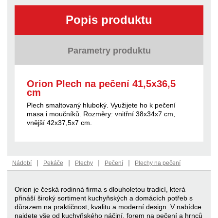
Popis produktu
Parametry produktu
Orion Plech na pečení 41,5x36,5
cm
Plech smaltovaný hluboký. Využijete ho k pečení
masa i moučníků. Rozměry: vnitřní 38x34x7 cm,
vnější 42x37,5x7 cm.
|
|
|
|
Nádobí
Pekáče
Plechy
Pečení
Plechy na pečení
Orion je česká rodinná firma s dlouholetou tradicí, která
přináší široký sortiment kuchyňských a domácích potřeb s
důrazem na praktičnost, kvalitu a moderní design. V nabídce
najdete vše od kuchyňského náčiní, forem na pečení a hrnců