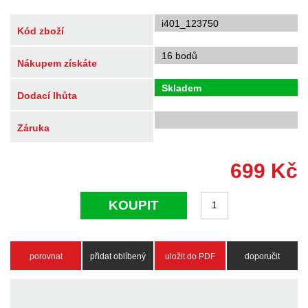
i401_123750
Kód zboží
16 bodů
Nákupem získáte
Skladem
Dodací lhůta
Záruka
699
Kč
KOUPIT
porovnat
přidat oblíbený
uložit do PDF
doporučit