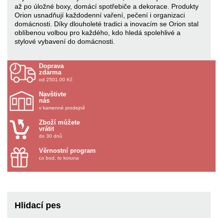
až po úložné boxy, domácí spotřebiče a dekorace. Produkty
Orion usnadňují každodenní vaření, pečení i organizaci
domácnosti. Díky dlouholeté tradici a inovacím se Orion stal
oblíbenou volbou pro každého, kdo hledá spolehlivé a
stylové vybavení do domácnosti.
Doprava
zdarma
od 2501.00 Kč
Navštivte
nás
v kamenné prodejně
Zboží můžete
vrátit
do 30 dnů
Věrnostní program
co bod, to koruna
Hlidací pes