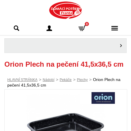
Domácí potřeby
0
Franta - Příbram
Orion Plech na pečení 41,5x36,5 cm
>
>
>
>
Orion Plech na
HLAVNÍ STRÁNKA
Nádobí
Pekáče
Plechy
pečení 41,5x36,5 cm