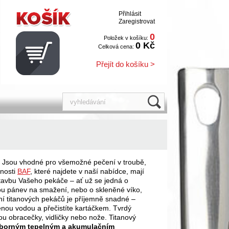
Přihlásit
Zaregistrovat
0
Položek v košíku:
0 Kč
Celková cena:
Přejít do košíku >
. Jsou vhodné pro všemožné pečení v troubě,
nosti
BAF
, které najdete v naší nabídce, mají
stavbu Vašeho pekáče – ať už se jedná o
rnou pánev na smažení, nebo o skleněné víko,
ní titanových pekáčů je příjemně snadné –
denou vodou a přečistíte kartáčkem. Tvrdý
u obracečky, vidličky nebo nože. Titanový
výborným tepelným a akumulačním