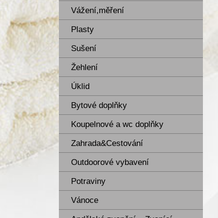
Vážení,měření
Plasty
Sušení
Žehlení
Úklid
Bytové doplňky
Koupelnové a wc doplňky
Zahrada&Cestování
Outdoorové vybavení
Potraviny
Vánoce