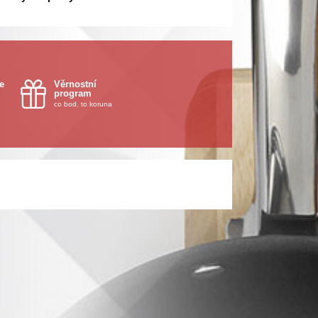
e
Věrnostní
program
co bod, to koruna