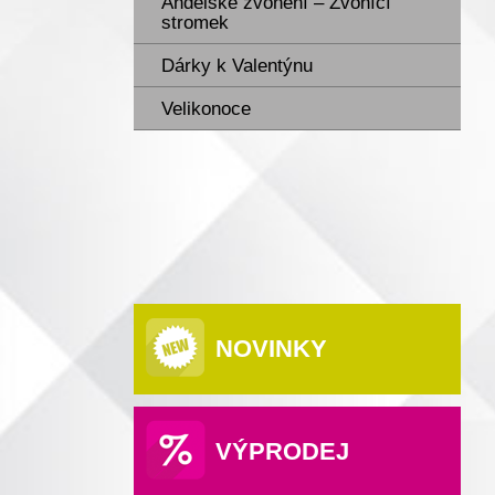
Andělské zvonění – Zvonící
stromek
Dárky k Valentýnu
Velikonoce
NOVINKY
VÝPRODEJ