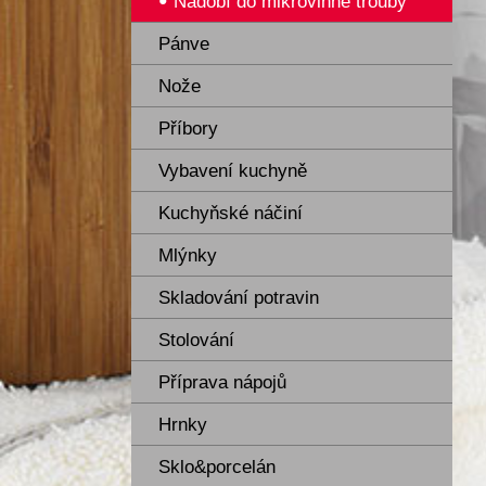
Nádobí do mikrovlnné trouby
Pánve
Nože
Příbory
Vybavení kuchyně
Kuchyňské náčiní
Mlýnky
Skladování potravin
Stolování
Příprava nápojů
Hrnky
Sklo&porcelán