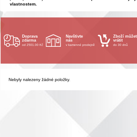
vlastnostem.
Doprava
Navštivte
Zboží můžet
zdarma
nás
vrátit
od 2501.00 Kč
v kamenné prodejně
do 30 dnů
Nebyly nalezeny žádné položky.