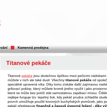
vání
Kamenná prodejna
Titanové pekáče
Titanové
pekáče
jsou skutečnou špičkou mezi pečicími nádobami
můžete v nich ale také dusit. Všechny
titanové
pekáče
od společ
speciálně upravená víka. Díky tomu získáte další zajímavou nad
grilovací poklop, který můžete kromě jiného využít i jako prosto
které se může bez potíží stát samostatnou zapékací mísou. Čiště
nejlépe funguje tzv. tepelný šok, kdy pekáč prudce zchladíte stu
povrch umožňuje použití kovových kuchyňských pomůcek, jako jso
pekáč představuje
finančně a časově úsporné řešení - díky 