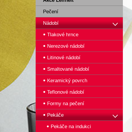
Akce Leifheit
Pečení
Nádobí
Tlakové hrnce
Nerezové nádobí
Litinové nádobí
Smaltované nádobí
Keramický povrch
Teflonové nádobí
Formy na pečení
Pekáče
Pekáče na indukci