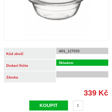
i401_127033
Kód zboží
Skladem
Dodací lhůta
Záruka
339
Kč
KOUPIT