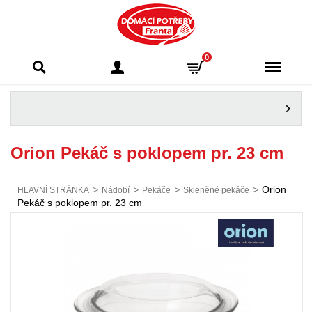
Domácí potřeby
0
Franta - Příbram
Orion Pekáč s poklopem pr. 23 cm
>
>
>
>
Orion
HLAVNÍ STRÁNKA
Nádobí
Pekáče
Skleněné pekáče
Pekáč s poklopem pr. 23 cm