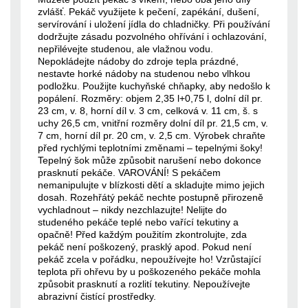
zvlášť. Pekáč využijete k pečení, zapékání, dušení,
servírování i uložení jídla do chladničky. Při používání
dodržujte zásadu pozvolného ohřívání i ochlazování,
nepřilévejte studenou, ale vlažnou vodu.
Nepokládejte nádoby do zdroje tepla prázdné,
nestavte horké nádoby na studenou nebo vlhkou
podložku. Použijte kuchyňské chňapky, aby nedošlo k
popálení. Rozměry: objem 2,35 l+0,75 l, dolní díl pr.
23 cm, v. 8, horní díl v. 3 cm, celková v. 11 cm, š. s
uchy 26,5 cm, vnitřní rozměry dolní díl pr. 21,5 cm, v.
7 cm, horní díl pr. 20 cm, v. 2,5 cm. Výrobek chraňte
před rychlými teplotními změnami – tepelnými šoky!
Tepelný šok může způsobit narušení nebo dokonce
prasknutí pekáče. VAROVÁNÍ! S pekáčem
nemanipulujte v blízkosti dětí a skladujte mimo jejich
dosah. Rozehřátý pekáč nechte postupně přirozeně
vychladnout – nikdy nezchlazujte! Nelijte do
studeného pekáče teplé nebo vařící tekutiny a
opačně! Před každým použitím zkontrolujte, zda
pekáč není poškozený, prasklý apod. Pokud není
pekáč zcela v pořádku, nepoužívejte ho! Vzrůstající
teplota při ohřevu by u poškozeného pekáče mohla
způsobit prasknutí a rozlití tekutiny. Nepoužívejte
abrazivní čistící prostředky.