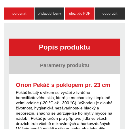
porovnat
přidat oblíbený
uložit do PDF
doporučit
Popis produktu
Parametry produktu
Orion Pekáč s poklopem pr. 23 cm
Pekáč kulatý s víkem se vyrábí z tvrdého
borosilikátového skla, které je mechanicky i teplotně
velmi odolné (-20 °C až +300 °C). Výhodou je dlouhá
životnost, hygienická nezávadnost-je hladký a
neporézní, snadno se udržuje-lze ho mýt v myčce na
nádobí. Pekáč je určen pro přípravu jídla ve všech
druzích trub včetně mikrovlnných a horkovzdušných.
Můžete použít pekáč s víkem, nebo oba jeho díly