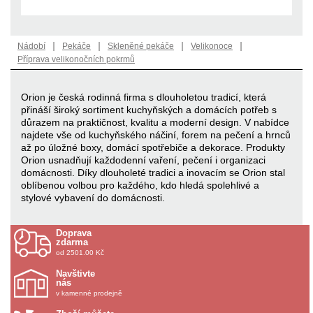
|
|
|
|
Nádobí
Pekáče
Skleněné pekáče
Velikonoce
Příprava velikonočních pokrmů
Orion je česká rodinná firma s dlouholetou tradicí, která
přináší široký sortiment kuchyňských a domácích potřeb s
důrazem na praktičnost, kvalitu a moderní design. V nabídce
najdete vše od kuchyňského náčiní, forem na pečení a hrnců
až po úložné boxy, domácí spotřebiče a dekorace. Produkty
Orion usnadňují každodenní vaření, pečení i organizaci
domácnosti. Díky dlouholeté tradici a inovacím se Orion stal
oblíbenou volbou pro každého, kdo hledá spolehlivé a
stylové vybavení do domácnosti.
Doprava
zdarma
od 2501.00 Kč
Navštivte
nás
v kamenné prodejně