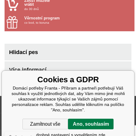
Zboží můžete
vrátit
do 30 dnů
Věrnostní program
co bod, to koruna
Hlidací pes
Více informací
Cookies a GDPR
Domácí potřeby Franta - Příbram a partneři potřebují Váš
souhlas k využití jednotlivých dat, aby Vám mimo jiné mohli
ukazovat informace týkající se Vašich zájmů pomocí
Fakturační údaje
personalizace reklam. Souhlas udělíte kliknutím na políčko
"Ano, souhlasím".
Další informace
Zamítnout vše
Ano, souhlasím
Podrobné nastavení s vysvětlením zde