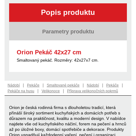
Popis produktu
Parametry produktu
Orion Pekáč 42x27 cm
Smaltovaný pekáč. Rozměry: 42x27x7 cm.
|
|
|
|
|
Nádobí
Pekáče
Smaltované pekáče
Nádobí
Pekáče
|
|
Pekáče na husu
Velikonoce
Příprava velikonočních pokrmů
Orion je česká rodinná firma s dlouholetou tradicí, která
přináší široký sortiment kuchyňských a domácích potřeb s
důrazem na praktičnost, kvalitu a moderní design. V nabídce
najdete vše od kuchyňského náčiní, forem na pečení a hrnců
až po úložné boxy, domácí spotřebiče a dekorace. Produkty
Orion usnadňují každodenní vaření, pečení i organizaci