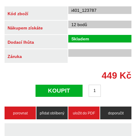
i401_123787
Kód zboží
12 bodů
Nákupem získáte
Skladem
Dodací lhůta
Záruka
449
Kč
KOUPIT
porovnat
přidat oblíbený
uložit do PDF
doporučit