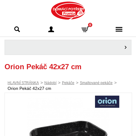
Domácí potřeby
0
Franta - Příbram
Orion Pekáč 42x27 cm
>
>
>
>
HLAVNÍ STRÁNKA
Nádobí
Pekáče
Smaltované pekáče
Orion Pekáč 42x27 cm