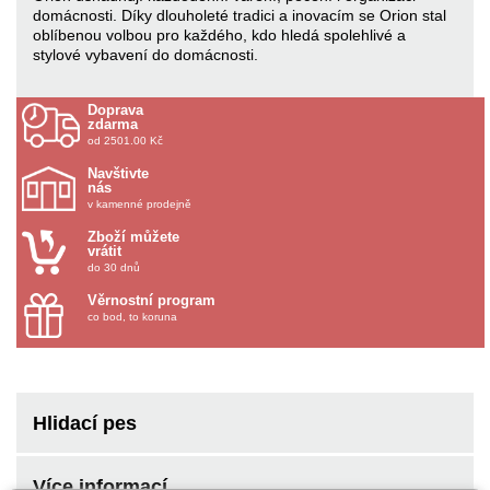
domácnosti. Díky dlouholeté tradici a inovacím se Orion stal
oblíbenou volbou pro každého, kdo hledá spolehlivé a
stylové vybavení do domácnosti.
Doprava
zdarma
od 2501.00 Kč
Navštivte
nás
v kamenné prodejně
Zboží můžete
vrátit
do 30 dnů
Věrnostní program
co bod, to koruna
Hlidací pes
Více informací