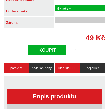
Skladem
Dodací lhůta
Záruka
49
Kč
KOUPIT
porovnat
přidat oblíbený
uložit do PDF
doporučit
Popis produktu