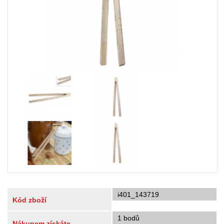
i401_143719
Kód zboží
1 bodů
Nákupem získáte