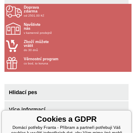
Doprava
zdarma
od 2501.00 Kč
Navštivte
nás
v kamenné prodejně
Zboží můžete
vrátit
do 30 dnů
Věrnostní program
co bod, to koruna
Hlidací pes
Více informací
Cookies a GDPR
Domácí potřeby Franta - Příbram a partneři potřebují Váš
souhlas k využití jednotlivých dat, aby Vám mimo jiné mohli