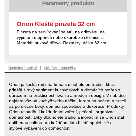
Parametry produktu
Orion Kleště pinzeta 32 cm
Pinzeta na servírování salátů, na grilování, na
vyjímání utepenců nebo okurek ze sklenice,...
Materiál: bukové dřevo. Rozměry: délka 32 cm.
|
Kuchyňské náčiní
Vařečky, obracečky
Orion je česká rodinná firma s dlouholetou tradicí, která
přináší široký sortiment kuchyňských a domácích potřeb s
důrazem na praktičnost, kvalitu a moderní design. V nabídce
najdete vše od kuchyňského náčiní, forem na pečení a hrnců
až po úložné boxy, domácí spotřebiče a dekorace. Produkty
Orion usnadňují každodenní vaření, pečení i organizaci
domácnosti. Díky dlouholeté tradici a inovacím se Orion stal
oblíbenou volbou pro každého, kdo hledá spolehlivé a
stylové vybavení do domácnosti.