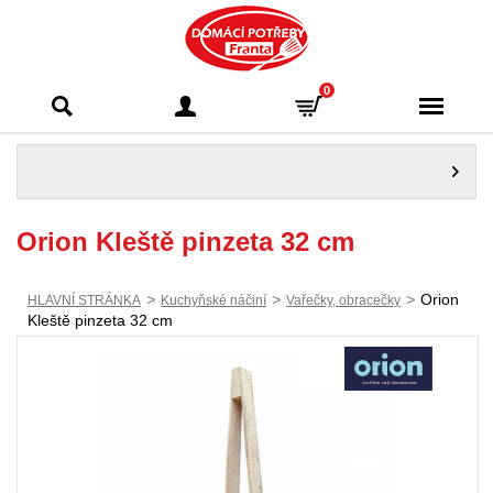
Domácí potřeby
0
Franta - Příbram
Orion Kleště pinzeta 32 cm
>
>
>
Orion
HLAVNÍ STRÁNKA
Kuchyňské náčiní
Vařečky, obracečky
Kleště pinzeta 32 cm