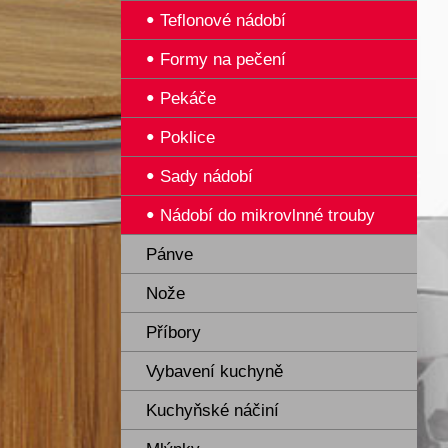
Teflonové nádobí
Formy na pečení
Pekáče
Poklice
Sady nádobí
Nádobí do mikrovlnné trouby
Pánve
Nože
Příbory
Vybavení kuchyně
Kuchyňské náčiní