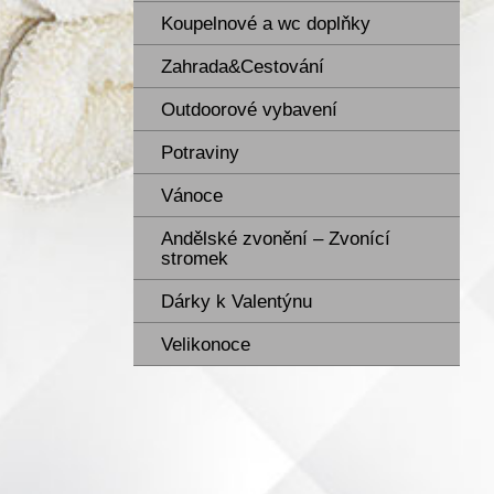
Koupelnové a wc doplňky
Zahrada&Cestování
Outdoorové vybavení
Potraviny
Vánoce
Andělské zvonění – Zvonící
stromek
Dárky k Valentýnu
Velikonoce