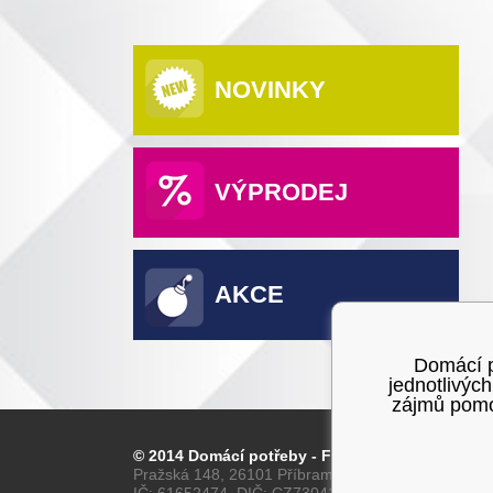
NOVINKY
VÝPRODEJ
AKCE
Domácí po
jednotlivýc
zájmů pomoc
© 2014 Domácí potřeby - Franta
Pražská 148, 26101 Příbram