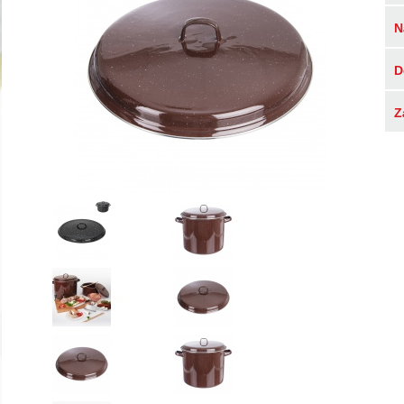
N
D
Z