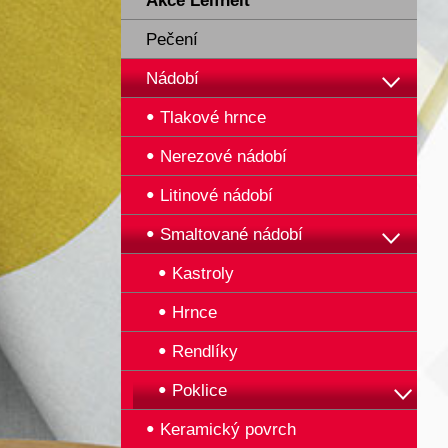
Akce Leifheit
Pečení
Nádobí
Tlakové hrnce
Nerezové nádobí
Litinové nádobí
Smaltované nádobí
Kastroly
Hrnce
Rendlíky
Poklice
Keramický povrch