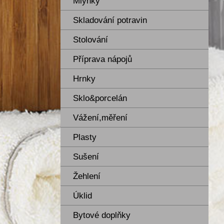
Mlýnky
Skladování potravin
Stolování
Příprava nápojů
Hrnky
Sklo&porcelán
Vážení,měření
Plasty
Sušení
Žehlení
Úklid
Bytové doplňky