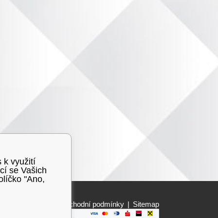
 k využití
cí se Vašich
olíčko "Ano,
Obchodní podmínky
|
Sitemap