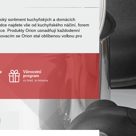
 široký sortiment kuchyňských a domácích
bídce najdete vše od kuchyňského náčiní, forem
ace. Produkty Orion usnadňují každodenní
inovacím se Orion stal oblíbenou volbou pro
e
Věrnostní
program
co bod, to koruna
í