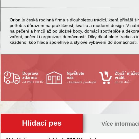
Orion je česká rodinná firma s dlouholetou tradicí, která přináší
potřeb s důrazem na praktičnost, kvalitu a moderní design. V na
na pečení a hrnců až po úložné boxy, domácí spotřebiče a dekor
vaření, pečení i organizaci domácnosti. Díky dlouholeté tradici a 
každého, kdo hledá spolehlivé a stylové vybavení do domácnosti.
Doprava
Navštivte
Zboží můžet
zdarma
nás
vrátit
od 2501.00 Kč
v kamenné prodejně
do 30 dnů
Hlídací pes
Více informac