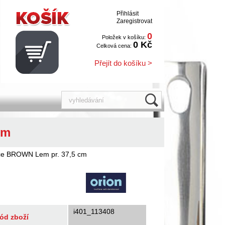
Přihlásit
Zaregistrovat
0
Položek v košíku:
0 Kč
Celková cena:
Přejít do košíku >
cm
ice BROWN Lem pr. 37,5 cm
i401_113408
ód zboží