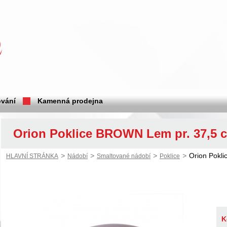
vání
Kamenná prodejna
Orion Poklice BROWN Lem pr. 37,5 
>
>
>
>
Orion Pokl
HLAVNÍ STRÁNKA
Nádobí
Smaltované nádobí
Poklice
K