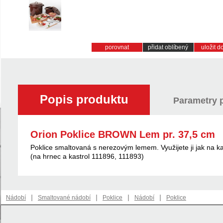
porovnat
přidat oblíbený
uložit 
Popis produktu
Parametry 
Orion Poklice BROWN Lem pr. 37,5 cm
Poklice smaltovaná s nerezovým lemem. Využijete ji jak na ka
(na hrnec a kastrol 111896, 111893)
|
|
|
|
Nádobí
Smaltované nádobí
Poklice
Nádobí
Poklice