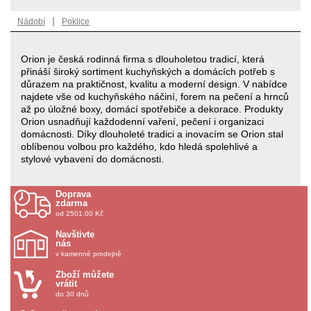
|
Nádobí
Poklice
Orion je česká rodinná firma s dlouholetou tradicí, která
přináší široký sortiment kuchyňských a domácích potřeb s
důrazem na praktičnost, kvalitu a moderní design. V nabídce
najdete vše od kuchyňského náčiní, forem na pečení a hrnců
až po úložné boxy, domácí spotřebiče a dekorace. Produkty
Orion usnadňují každodenní vaření, pečení i organizaci
domácnosti. Díky dlouholeté tradici a inovacím se Orion stal
oblíbenou volbou pro každého, kdo hledá spolehlivé a
stylové vybavení do domácnosti.
Doprava
zdarma
od 2501.00 Kč
Navštivte
nás
v kamenné prodejně
Zboží můžete
vrátit
do 30 dnů