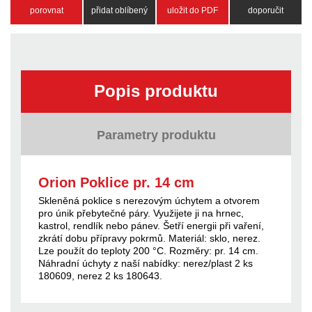
porovnat
přidat oblíbený
uložit do PDF
doporučit
Popis produktu
Parametry produktu
Orion Poklice pr. 14 cm
Skleněná poklice s nerezovým úchytem a otvorem
pro únik přebytečné páry. Využijete ji na hrnec,
kastrol, rendlík nebo pánev. Šetří energii při vaření,
zkrátí dobu přípravy pokrmů. Materiál: sklo, nerez.
Lze použít do teploty 200 °C. Rozměry: pr. 14 cm.
Náhradní úchyty z naší nabídky: nerez/plast 2 ks
180609, nerez 2 ks 180643.