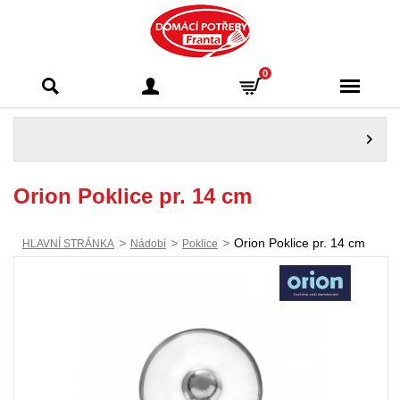
Domácí potřeby
0
Franta - Příbram
Orion Poklice pr. 14 cm
>
>
>
Orion Poklice pr. 14 cm
HLAVNÍ STRÁNKA
Nádobí
Poklice