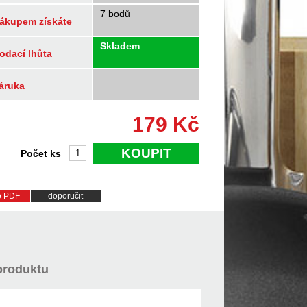
7 bodů
ákupem získáte
Skladem
odací lhůta
áruka
179
Kč
KOUPIT
Počet ks
do PDF
doporučit
produktu