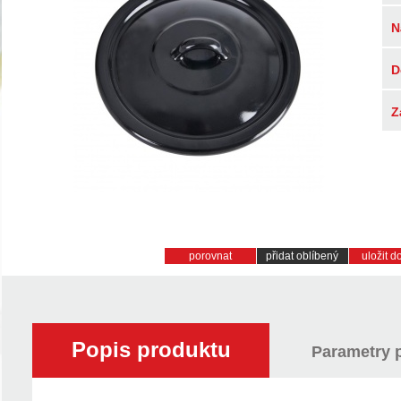
N
D
Z
porovnat
přidat oblíbený
uložit 
Popis produktu
Parametry 