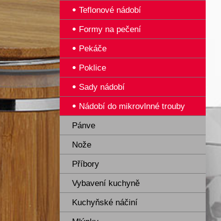
Teflonové nádobí
Formy na pečení
Pekáče
Poklice
Sady nádobí
Nádobí do mikrovlnné trouby
Pánve
Nože
Příbory
Vybavení kuchyně
Kuchyňské náčiní