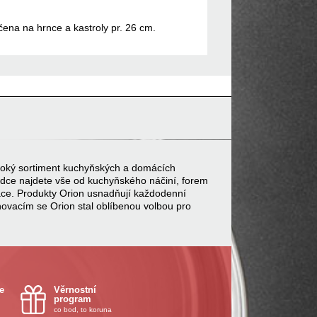
čena na hrnce a kastroly pr. 26 cm.
 široký sortiment kuchyňských a domácích
bídce najdete vše od kuchyňského náčiní, forem
ace. Produkty Orion usnadňují každodenní
inovacím se Orion stal oblíbenou volbou pro
e
Věrnostní
program
co bod, to koruna