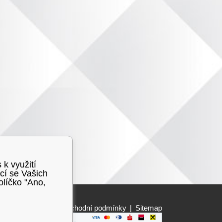
 k využití
cí se Vašich
olíčko "Ano,
Obchodní podmínky
|
Sitemap