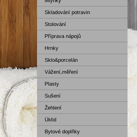
Mlýnky
Skladování potravin
Stolování
Příprava nápojů
Hrnky
Sklo&porcelán
Vážení,měření
Plasty
Sušení
Žehlení
Úklid
Bytové doplňky