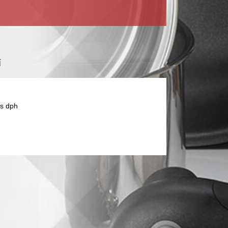
í
s dph