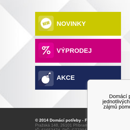
NOVINKY
VÝPRODEJ
AKCE
Domácí po
jednotlivýc
zájmů pomoc
© 2014 Domácí potřeby - Franta
Pražská 148, 26101 Příbram