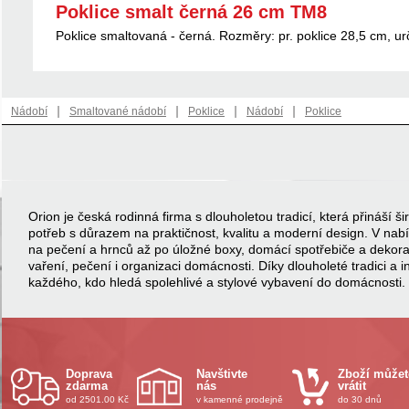
Poklice smalt černá 26 cm TM8
Poklice smaltovaná - černá. Rozměry: pr. poklice 28,5 cm, ur
|
|
|
|
Nádobí
Smaltované nádobí
Poklice
Nádobí
Poklice
Orion je česká rodinná firma s dlouholetou tradicí, která přináší
potřeb s důrazem na praktičnost, kvalitu a moderní design. V na
na pečení a hrnců až po úložné boxy, domácí spotřebiče a dekor
vaření, pečení i organizaci domácnosti. Díky dlouholeté tradici a 
každého, kdo hledá spolehlivé a stylové vybavení do domácnosti.
Doprava
Navštivte
Zboží můžet
zdarma
nás
vrátit
od 2501.00 Kč
v kamenné prodejně
do 30 dnů