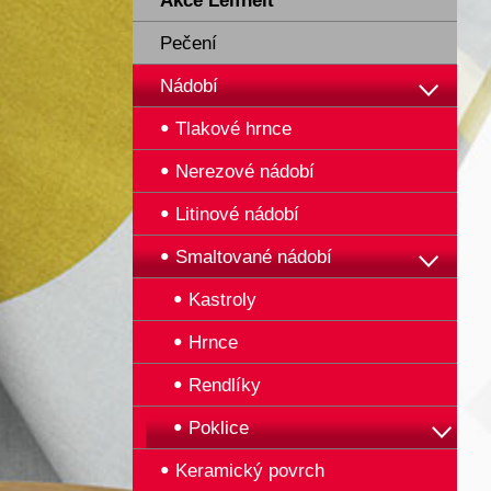
Akce Leifheit
Pečení
Nádobí
Tlakové hrnce
Nerezové nádobí
Litinové nádobí
Smaltované nádobí
Kastroly
Hrnce
Rendlíky
Poklice
Keramický povrch