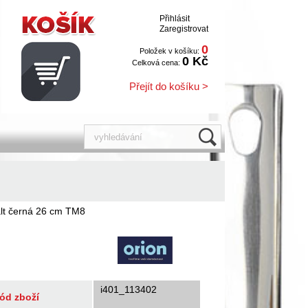
Přihlásit
Zaregistrovat
0
Položek v košíku:
0 Kč
Celková cena:
Přejít do košíku >
alt černá 26 cm TM8
i401_113402
ód zboží