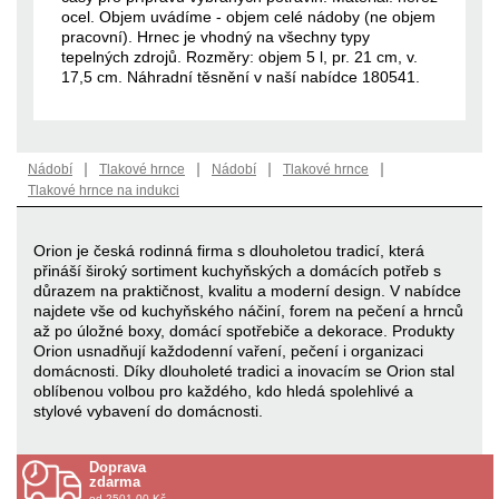
ocel. Objem uvádíme - objem celé nádoby (ne objem
pracovní). Hrnec je vhodný na všechny typy
tepelných zdrojů. Rozměry: objem 5 l, pr. 21 cm, v.
17,5 cm. Náhradní těsnění v naší nabídce 180541.
|
|
|
|
Nádobí
Tlakové hrnce
Nádobí
Tlakové hrnce
Tlakové hrnce na indukci
Orion je česká rodinná firma s dlouholetou tradicí, která
přináší široký sortiment kuchyňských a domácích potřeb s
důrazem na praktičnost, kvalitu a moderní design. V nabídce
najdete vše od kuchyňského náčiní, forem na pečení a hrnců
až po úložné boxy, domácí spotřebiče a dekorace. Produkty
Orion usnadňují každodenní vaření, pečení i organizaci
domácnosti. Díky dlouholeté tradici a inovacím se Orion stal
oblíbenou volbou pro každého, kdo hledá spolehlivé a
stylové vybavení do domácnosti.
Doprava
zdarma
od 2501.00 Kč