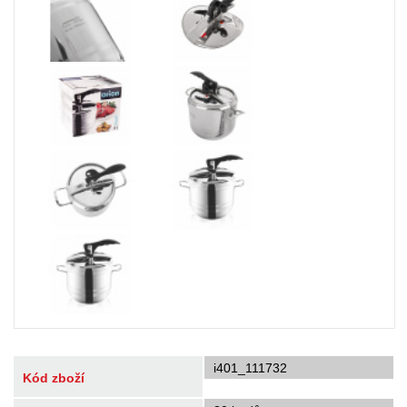
i401_111732
Kód zboží