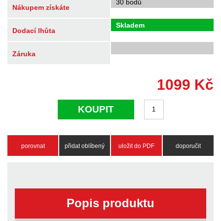
30 bodů
Nákupem získáte
Skladem
Dodací lhůta
Záruka
1099
Kč
KOUPIT
porovnat
přidat oblíbený
uložit do PDF
doporučit
Popis produktu