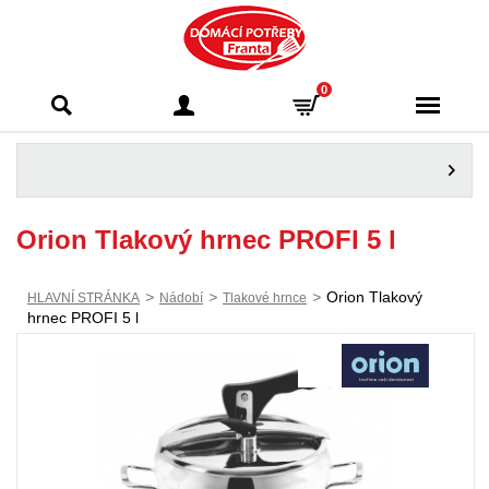
Domácí potřeby
0
Franta - Příbram
Orion Tlakový hrnec PROFI 5 l
>
>
>
Orion Tlakový
HLAVNÍ STRÁNKA
Nádobí
Tlakové hrnce
hrnec PROFI 5 l