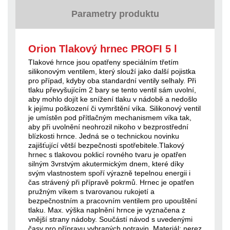
Parametry produktu
Orion Tlakový hrnec PROFI 5 l
Tlakové hrnce jsou opatřeny speciálním třetím
silikonovým ventilem, který slouží jako další pojistka
pro případ, kdyby oba standardní ventily selhaly. Při
tlaku převyšujícím 2 bary se tento ventil sám uvolní,
aby mohlo dojít ke snížení tlaku v nádobě a nedošlo
k jejímu poškození či vymrštění víka. Silikonový ventil
je umístěn pod přítlačným mechanismem víka tak,
aby při uvolnění neohrozil nikoho v bezprostřední
blízkosti hrnce. Jedná se o technickou novinku
zajišťující větší bezpečnosti spotřebitele.Tlakový
hrnec s tlakovou poklicí rovného tvaru je opatřen
silným 3vrstvým akutermickým dnem, které díky
svým vlastnostem spoří výrazně tepelnou energii i
čas strávený při přípravě pokrmů. Hrnec je opatřen
pružným víkem s tvarovanou rukojetí a
bezpečnostním a pracovním ventilem pro upouštění
tlaku. Max. výška naplnění hrnce je vyznačena z
vnější strany nádoby. Součástí návod s uvedenými
časy pro přípravu vybraných potravin. Materiál: nerez