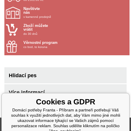
Navštivte
nás
v kamenné prodejně
Zboží můžete
vrátit
do 30 dnů
Věrnostní program
co bod, to koruna
Hlidací pes
Více informací
Cookies a GDPR
Domácí potřeby Franta - Příbram a partneři potřebují Váš
souhlas k využití jednotlivých dat, aby Vám mimo jiné mohli
ukazovat informace týkající se Vašich zájmů pomocí
Fakturační údaje
personalizace reklam. Souhlas udělíte kliknutím na políčko