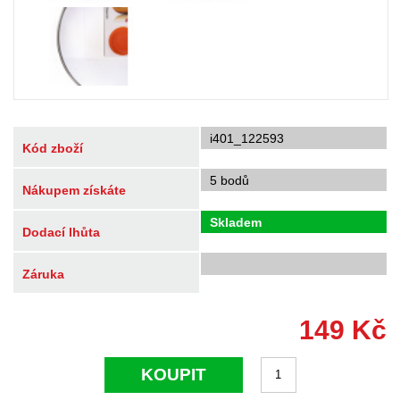
i401_122593
Kód zboží
5 bodů
Nákupem získáte
Skladem
Dodací lhůta
Záruka
149
Kč
KOUPIT