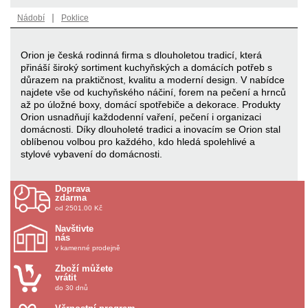
|
Nádobí
Poklice
Orion je česká rodinná firma s dlouholetou tradicí, která
přináší široký sortiment kuchyňských a domácích potřeb s
důrazem na praktičnost, kvalitu a moderní design. V nabídce
najdete vše od kuchyňského náčiní, forem na pečení a hrnců
až po úložné boxy, domácí spotřebiče a dekorace. Produkty
Orion usnadňují každodenní vaření, pečení i organizaci
domácnosti. Díky dlouholeté tradici a inovacím se Orion stal
oblíbenou volbou pro každého, kdo hledá spolehlivé a
stylové vybavení do domácnosti.
Doprava
zdarma
od 2501.00 Kč
Navštivte
nás
v kamenné prodejně
Zboží můžete
vrátit
do 30 dnů