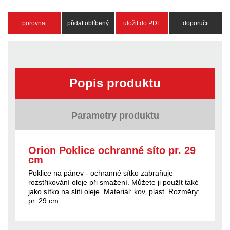
porovnat
přidat oblíbený
uložit do PDF
doporučit
Popis produktu
Parametry produktu
Orion Poklice ochranné síto pr. 29
cm
Poklice na pánev - ochranné sítko zabraňuje
rozstřikování oleje při smažení. Můžete ji použít také
jako sítko na slití oleje. Materiál: kov, plast. Rozměry:
pr. 29 cm.