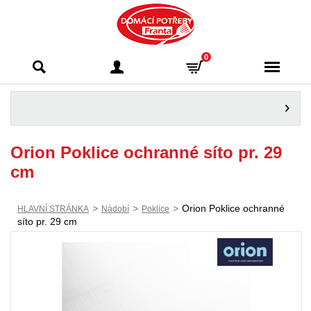
Domácí potřeby
0
Franta - Příbram
Orion Poklice ochranné síto pr. 29
cm
>
>
>
Orion Poklice ochranné
HLAVNÍ STRÁNKA
Nádobí
Poklice
síto pr. 29 cm